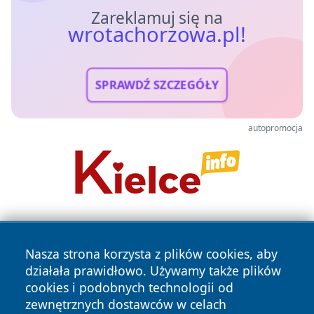
Zareklamuj się na
wrotachorzowa.pl!
SPRAWDŹ SZCZEGÓŁY
autopromocja
Nasza strona korzysta z plików cookies, aby
działała prawidłowo. Używamy także plików
cookies i podobnych technologii od
zewnętrznych dostawców w celach
Copyright © 2026 wrotachorzowa.pl Wszystkie prawa