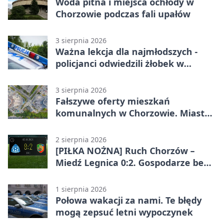
Woda pitna i miejsca ochłody w
Chorzowie podczas fali upałów
3 sierpnia 2026
Ważna lekcja dla najmłodszych -
policjanci odwiedzili żłobek w
Chorzowie
3 sierpnia 2026
Fałszywe oferty mieszkań
komunalnych w Chorzowie. Miasto
ostrzega
2 sierpnia 2026
[PIŁKA NOŻNA] Ruch Chorzów –
Miedź Legnica 0:2. Gospodarze bez
punktów w Betclic 1. lidze
1 sierpnia 2026
Połowa wakacji za nami. Te błędy
mogą zepsuć letni wypoczynek