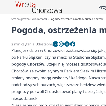
Prz
Strona główna
Wiadomości
Pogoda, ostrzeżenia meteo, burze Chorzów
Pogoda, ostrzeżenia 
2 min czytania
Udostępnij
Planujesz dzień w Chorzowie i zastanawiasz się, jaką
po Parku Śląskim, czy na mecz na Stadionie Śląski
pogody Chorzów
. Dzięki niej możesz dostosować 
Chorzów, ze swoim słynnym Parkiem Śląskim i liczny
zmiany pogody mogą zaskoczyć każdego. Nasza stro
nadchodzących burzach, więc zawsze będziesz wiedzia
prognozy pozwoli Ci dostosować plany i cieszyć si
niespodzianek.
Niezależnie od tego, czy planujesz dzień w parku, 