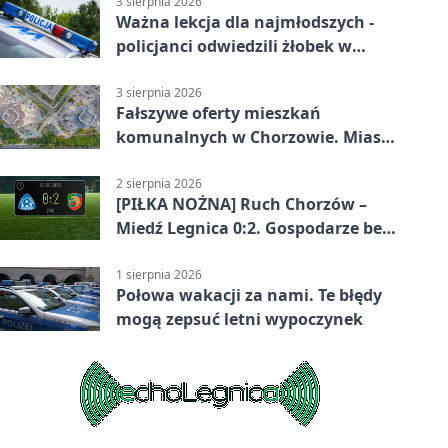
3 sierpnia 2026
Ważna lekcja dla najmłodszych -
policjanci odwiedzili żłobek w
Chorzowie
3 sierpnia 2026
Fałszywe oferty mieszkań
komunalnych w Chorzowie. Miasto
ostrzega
2 sierpnia 2026
[PIŁKA NOŻNA] Ruch Chorzów –
Miedź Legnica 0:2. Gospodarze bez
punktów w Betclic 1. lidze
1 sierpnia 2026
Połowa wakacji za nami. Te błędy
mogą zepsuć letni wypoczynek