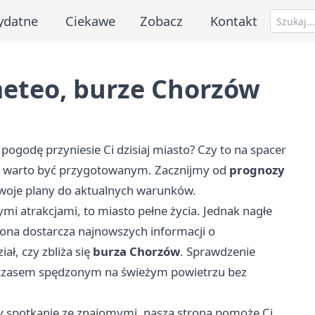
ydatne
Ciekawe
Zobacz
Kontakt
meteo, burze Chorzów
 pogodę przyniesie Ci dzisiaj miasto? Czy to na spacer
m, warto być przygotowanym. Zacznijmy od
prognozy
swoje plany do aktualnych warunków.
mi atrakcjami, to miasto pełne życia. Jednak nagłe
na dostarcza najnowszych informacji o
ł, czy zbliża się
burza Chorzów
. Sprawdzenie
ę czasem spędzonym na świeżym powietrzu bez
czy spotkanie ze znajomymi, nasza strona pomoże Ci