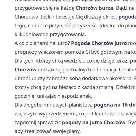
przygotować się na każdą
Chorzów burza
. Bądź na
Chorzowa. Jeśli interesuje Cię dłuższy okres,
pogod
tego, co może przynieść przyszłość. Idealna do pla
kilkudniowego przygotowania.
A co z planami na jutro?
Pogoda Chorzów jutro
moż
prognozy wieczorem pomoże Ci być gotowym na kol
Dla tych, którzy chcą wiedzieć, co się dzieje teraz,
po
Chorzów
dostarczają aktualnych informacji. Idealne,
ubrać lub czy zabrać ze sobą dodatkowe akcesoria.
którzy chcą być na bieżąco z każdą zmianą. Dzięki n
godzinie, unikając niespodzianek.
Dla długoterminowych planistów,
pogoda na 16 dn
większym wyprzedzeniem, co jest kluczowe dla więk
zapomnij sprawdzić
pogody na jutro Chorzów
. By
aby zrealizować swoje plany.