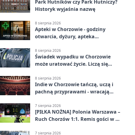
Park Hutników czy Park Hutniczy?
Historyk wyjaśnia nazwę
8 sierpnia 2026
Apteki w Chorzowie - godziny
otwarcia, dyżury, apteka
całodobowa
8 sierpnia 2026
Świadek wypadku w Chorzowie
może uratować życie. Liczą się
sekundy
8 sierpnia 2026
Indie w Chorzowie tańczą, uczą i
pachną przyprawami - wracają
„Indyjskie Opowieści”
7 sierpnia 2026
[PIŁKA NOŻNA] Polonia Warszawa –
Ruch Chorzów 1:1. Remis gości w 3.
kolejce Betclic 1. ligi
7 sierpnia 2026