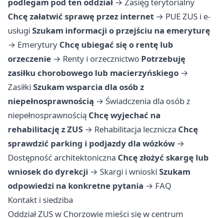
podlegam pod ten oddział
→
Zasięg terytorialny
Chcę załatwić sprawę przez internet
→
PUE ZUS i e-
usługi
Szukam informacji o przejściu na emeryturę
→
Emerytury
Chcę ubiegać się o rentę lub
orzeczenie
→
Renty i orzecznictwo
Potrzebuję
zasiłku chorobowego lub macierzyńskiego
→
Zasiłki
Szukam wsparcia dla osób z
niepełnosprawnością
→
Świadczenia dla osób z
niepełnosprawnością
Chcę wyjechać na
rehabilitację z ZUS
→
Rehabilitacja lecznicza
Chcę
sprawdzić parking i podjazdy dla wózków
→
Dostępność architektoniczna
Chcę złożyć skargę lub
wniosek do dyrekcji
→
Skargi i wnioski
Szukam
odpowiedzi na konkretne pytania
→
FAQ
Kontakt i siedziba
Oddział ZUS w Chorzowie mieści się w centrum