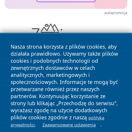
autopromocja
Nasza strona korzysta z plików cookies, aby
działała prawidłowo. Używamy także plików
cookies i podobnych technologii od
zewnętrznych dostawców w celach
analitycznych, marketingowych i
społecznościowych. Informacje te mogą być
przetwarzane również przez naszych
Copyright © 2026 wrotachorzowa.pl Wszystkie prawa
partnerów. Kontynuując korzystanie ze
zastrzeżone.
strony lub klikając „Przechodzę do serwisu",
wyrażasz zgodę na użycie dodatkowych
plików cookies zgodnie z naszą
polityką
Polityka
Polityka
.
.
prywatności
Zaawansowane ustawienia
News
Autorzy
Prywatności
Cookies