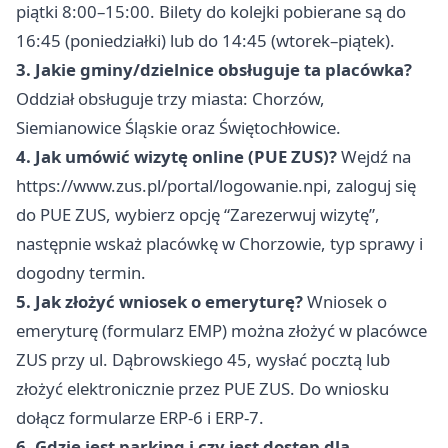
piątki 8:00–15:00. Bilety do kolejki pobierane są do
16:45 (poniedziałki) lub do 14:45 (wtorek–piątek).
3. Jakie gminy/dzielnice obsługuje ta placówka?
Oddział obsługuje trzy miasta: Chorzów,
Siemianowice Śląskie oraz Świętochłowice.
4. Jak umówić wizytę online (PUE ZUS)?
Wejdź na
https://www.zus.pl/portal/logowanie.npi, zaloguj się
do PUE ZUS, wybierz opcję “Zarezerwuj wizytę”,
następnie wskaż placówkę w Chorzowie, typ sprawy i
dogodny termin.
5. Jak złożyć wniosek o emeryturę?
Wniosek o
emeryturę (formularz EMP) można złożyć w placówce
ZUS przy ul. Dąbrowskiego 45, wysłać pocztą lub
złożyć elektronicznie przez PUE ZUS. Do wniosku
dołącz formularze ERP-6 i ERP-7.
6. Gdzie jest parking i czy jest dostęp dla