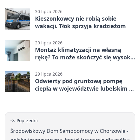
jednoślady
30 lipca 2026
Kieszonkowcy nie robią sobie
wakacji. Tłok sprzyja kradzieżom
29 lipca 2026
Montaż klimatyzacji na własną
rękę? To może skończyć się wysoką
karą
29 lipca 2026
Odwierty pod gruntową pompę
ciepła w województwie lubelskim -
co trzeba o nich wiedzieć?
<< Poprzedni
Środowiskowy Dom Samopomocy w Chorzowie -
opieka terapeutyczna, hostel i wsparcie dla osób z