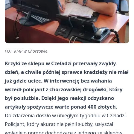
FOT. KMP w Chorzowie
Krzyki ze sklepu w Czeladzi przerwały zwykły
dzień, a chwile później sprawca kradzieży nie miał
już gdzie uciec. W interwencję bez wahania
wszedł policjant z chorzowskiej drogówki, który
był po służbie. Dzięki jego reakcji odzyskano
artykuły spożywcze warte ponad 400 złotych.
Do zdarzenia doszło w ubiegłym tygodniu w Czeladzi.
Policjant, który akurat nie pełnił służby, usłyszał
wołanie o pomoc dochodzące z jednego ze sklepów.