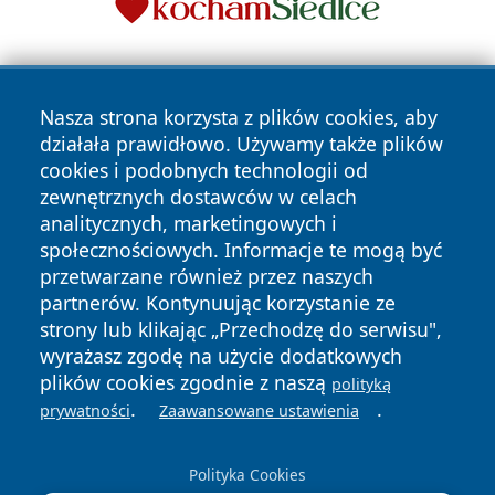
Nasza strona korzysta z plików cookies, aby
działała prawidłowo. Używamy także plików
cookies i podobnych technologii od
zewnętrznych dostawców w celach
Copyright © 2026 wrotachorzowa.pl Wszystkie prawa
analitycznych, marketingowych i
zastrzeżone.
społecznościowych. Informacje te mogą być
przetwarzane również przez naszych
partnerów. Kontynuując korzystanie ze
Polityka
Polityka
News
Autorzy
strony lub klikając „Przechodzę do serwisu",
Prywatności
Cookies
wyrażasz zgodę na użycie dodatkowych
plików cookies zgodnie z naszą
polityką
.
.
prywatności
Zaawansowane ustawienia
Polityka Cookies