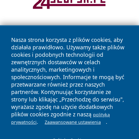
Nasza strona korzysta z plików cookies, aby
działała prawidłowo. Używamy także plików
cookies i podobnych technologii od
zewnętrznych dostawców w celach
Copyright © 2026 wrotachorzowa.pl Wszystkie prawa
analitycznych, marketingowych i
zastrzeżone.
społecznościowych. Informacje te mogą być
przetwarzane również przez naszych
partnerów. Kontynuując korzystanie ze
Polityka
Polityka
News
Autorzy
strony lub klikając „Przechodzę do serwisu",
Prywatności
Cookies
wyrażasz zgodę na użycie dodatkowych
plików cookies zgodnie z naszą
polityką
.
.
prywatności
Zaawansowane ustawienia