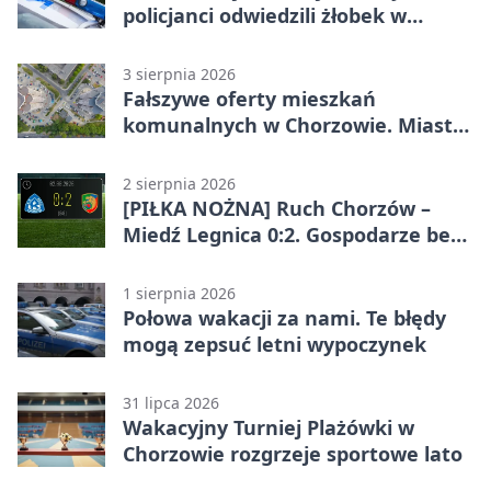
policjanci odwiedzili żłobek w
Chorzowie
3 sierpnia 2026
Fałszywe oferty mieszkań
komunalnych w Chorzowie. Miasto
ostrzega
2 sierpnia 2026
[PIŁKA NOŻNA] Ruch Chorzów –
Miedź Legnica 0:2. Gospodarze bez
punktów w Betclic 1. lidze
1 sierpnia 2026
Połowa wakacji za nami. Te błędy
mogą zepsuć letni wypoczynek
31 lipca 2026
Wakacyjny Turniej Plażówki w
Chorzowie rozgrzeje sportowe lato