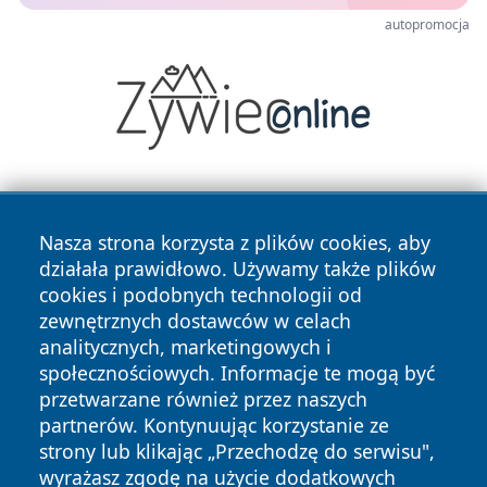
autopromocja
Nasza strona korzysta z plików cookies, aby
działała prawidłowo. Używamy także plików
cookies i podobnych technologii od
zewnętrznych dostawców w celach
Copyright © 2026 wrotachorzowa.pl Wszystkie prawa
analitycznych, marketingowych i
zastrzeżone.
społecznościowych. Informacje te mogą być
przetwarzane również przez naszych
partnerów. Kontynuując korzystanie ze
Polityka
Polityka
News
Autorzy
strony lub klikając „Przechodzę do serwisu",
Prywatności
Cookies
wyrażasz zgodę na użycie dodatkowych