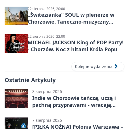
miasta
22 sierpnia 2026, 20:00
„Świtezianka” SOUL w plenerze w
Chorzowie. Taneczno-muzyczny
spektakl przy SP 25
22 sierpnia 2026, 22:00
MICHAEL JACKSON King of POP Party!
- Chorzów. Noc z hitami Króla Popu
Kolejne wydarzenia
Ostatnie Artykuły
8 sierpnia 2026
Indie w Chorzowie tańczą, uczą i
pachną przyprawami - wracają
„Indyjskie Opowieści”
7 sierpnia 2026
[PIŁKA NOŻNA] Polonia Warszawa –