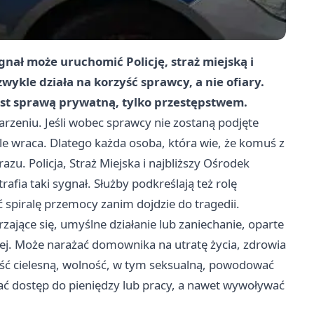
ał może uruchomić Policję, straż miejską i
ykle działa na korzyść sprawcy, a nie ofiary.
st sprawą prywatną, tylko przestępstwem.
rzeniu. Jeśli wobec sprawcy nie zostaną podjęte
le wraca. Dlatego każda osoba, która wie, że komuś z
zu. Policja, Straż Miejska i najbliższy Ośrodek
afia taki sygnał. Służby podkreślają też rolę
ć spiralę przemocy zanim dojdzie do tragedii.
ące się, umyślne działanie lub zaniechanie, oparte
ej. Może narażać domownika na utratę życia, zdrowia
ość cielesną, wolność, w tym seksualną, powodować
ać dostęp do pieniędzy lub pracy, a nawet wywoływać