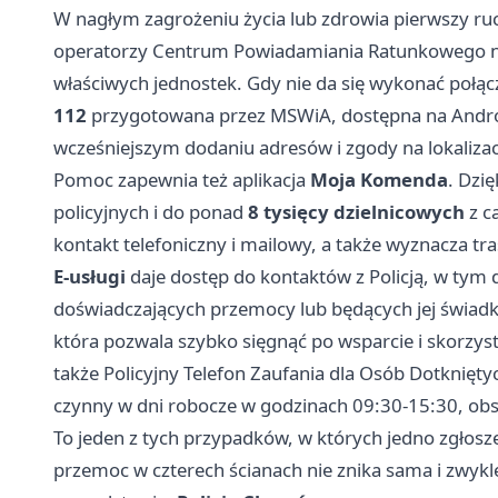
W nagłym zagrożeniu życia lub zdrowia pierwszy r
operatorzy Centrum Powiadamiania Ratunkowego ni
właściwych jednostek. Gdy nie da się wykonać połą
112
przygotowana przez MSWiA, dostępna na Android
wcześniejszym dodaniu adresów i zgody na lokalizac
Pomoc zapewnia też aplikacja
Moja Komenda
. Dzi
policyjnych i do ponad
8 tysięcy dzielnicowych
z ca
kontakt telefoniczny i mailowy, a także wyznacza tra
E-usługi
daje dostęp do kontaktów z Policją, w tym d
doświadczających przemocy lub będących jej świad
która pozwala szybko sięgnąć po wsparcie i skorzys
także Policyjny Telefon Zaufania dla Osób Dotkni
czynny w dni robocze w godzinach 09:30-15:30, obsł
To jeden z tych przypadków, w których jedno zgłosz
przemoc w czterech ścianach nie znika sama i zwykl