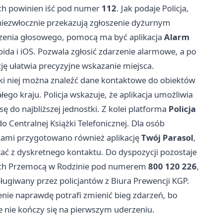
uch powinien iść pod numer
112
. Jak podaje Policja,
ezwłocznie przekazują zgłoszenie dyżurnym
czenia głosowego, pomocą ma być aplikacja
Alarm
a i iOS. Pozwala zgłosić zdarzenie alarmowe, a po
ję ułatwia precyzyjne wskazanie miejsca.
ęki niej można znaleźć dane kontaktowe do obiektów
łego kraju. Policja wskazuje, że aplikacja umożliwia
sę do najbliższej jednostki. Z kolei platforma
Policja
o Centralnej Książki Telefonicznej. Dla osób
kami przygotowano również aplikację
Twój Parasol
,
tać z dyskretnego kontaktu. Do dyspozycji pozostaje
ętych Przemocą w Rodzinie pod numerem
800 120 226
,
ugiwany przez policjantów z Biura Prewencji KGP.
enie naprawdę potrafi zmienić bieg zdarzeń, bo
e nie kończy się na pierwszym uderzeniu.