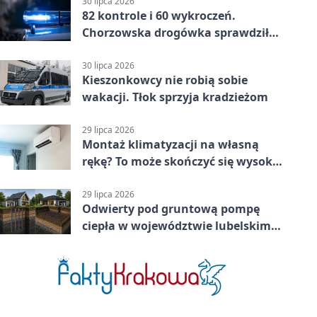
30 lipca 2026
82 kontrole i 60 wykroczeń.
Chorzowska drogówka sprawdziła
jednoślady
30 lipca 2026
Kieszonkowcy nie robią sobie
wakacji. Tłok sprzyja kradzieżom
29 lipca 2026
Montaż klimatyzacji na własną
rękę? To może skończyć się wysoką
karą
29 lipca 2026
Odwierty pod gruntową pompę
ciepła w województwie lubelskim -
co trzeba o nich wiedzieć?