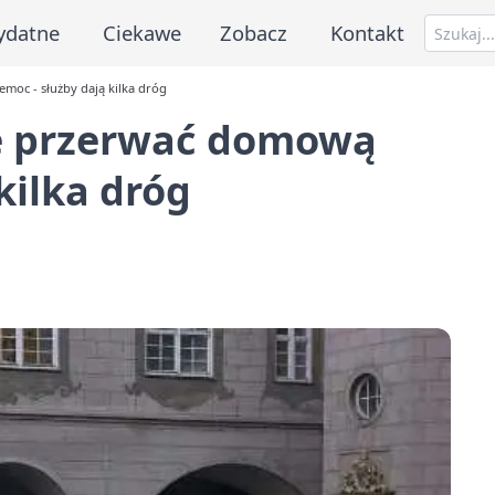
ydatne
Ciekawe
Zobacz
Kontakt
moc - służby dają kilka dróg
że przerwać domową
kilka dróg