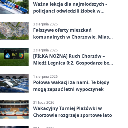
Ważna lekcja dla najmłodszych -
policjanci odwiedzili żłobek w
Chorzowie
3 sierpnia 2026
Fałszywe oferty mieszkań
komunalnych w Chorzowie. Miasto
ostrzega
2 sierpnia 2026
[PIŁKA NOŻNA] Ruch Chorzów –
Miedź Legnica 0:2. Gospodarze bez
punktów w Betclic 1. lidze
1 sierpnia 2026
Połowa wakacji za nami. Te błędy
mogą zepsuć letni wypoczynek
31 lipca 2026
Wakacyjny Turniej Plażówki w
Chorzowie rozgrzeje sportowe lato