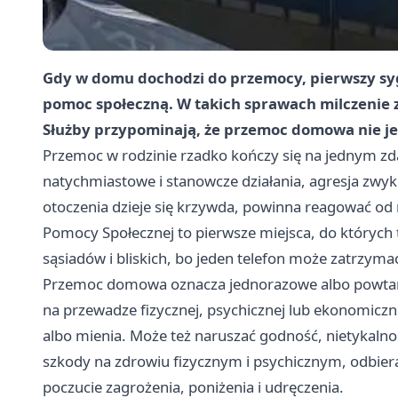
Gdy w domu dochodzi do przemocy, pierwszy sygn
pomoc społeczną. W takich sprawach milczenie zw
Służby przypominają, że przemoc domowa nie je
Przemoc w rodzinie rzadko kończy się na jednym zda
natychmiastowe i stanowcze działania, agresja zwyk
otoczenia dzieje się krzywda, powinna reagować od ra
Pomocy Społecznej to pierwsze miejsca, do których tr
sąsiadów i bliskich, bo jeden telefon może zatrzyma
Przemoc domowa oznacza jednorazowe albo powtarzaj
na przewadze fizycznej, psychicznej lub ekonomiczn
albo mienia. Może też naruszać godność, nietykaln
szkody na zdrowiu fizycznym i psychicznym, odbier
poczucie zagrożenia, poniżenia i udręczenia.