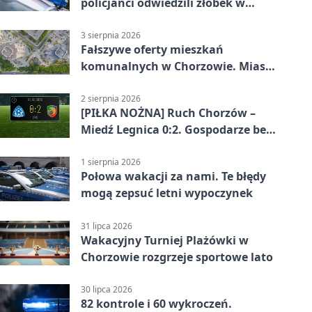
policjanci odwiedzili żłobek w
Chorzowie
3 sierpnia 2026
Fałszywe oferty mieszkań
komunalnych w Chorzowie. Miasto
ostrzega
2 sierpnia 2026
[PIŁKA NOŻNA] Ruch Chorzów –
Miedź Legnica 0:2. Gospodarze bez
punktów w Betclic 1. lidze
1 sierpnia 2026
Połowa wakacji za nami. Te błędy
mogą zepsuć letni wypoczynek
31 lipca 2026
Wakacyjny Turniej Plażówki w
Chorzowie rozgrzeje sportowe lato
30 lipca 2026
82 kontrole i 60 wykroczeń.