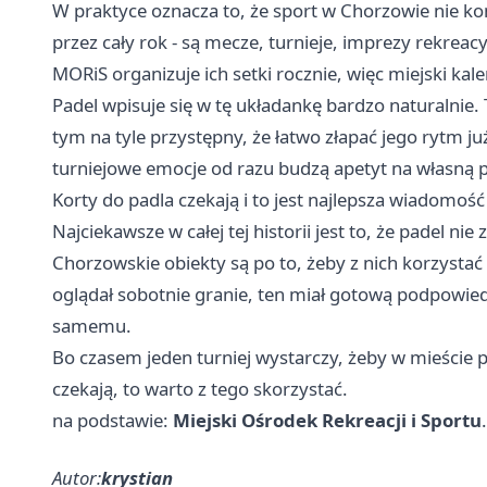
W praktyce oznacza to, że sport w Chorzowie nie koń
przez cały rok - są mecze, turnieje, imprezy rekreac
MORiS organizuje ich setki rocznie, więc miejski kal
Padel wpisuje się w tę układankę bardzo naturalnie. 
tym na tyle przystępny, że łatwo złapać jego rytm j
turniejowe emocje od razu budzą apetyt na własną p
Korty do padla czekają i to jest najlepsza wiadomoś
Najciekawsze w całej tej historii jest to, że padel n
Chorzowskie obiekty są po to, żeby z nich korzystać -
oglądał sobotnie granie, ten miał gotową podpowiedź,
samemu.
Bo czasem jeden turniej wystarczy, żeby w mieście p
czekają, to warto z tego skorzystać.
na podstawie:
Miejski Ośrodek Rekreacji i Sportu
.
Autor:
krystian