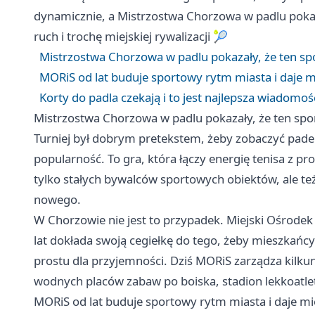
dynamicznie, a Mistrzostwa Chorzowa w padlu pokazał
ruch i trochę miejskiej rywalizacji 🎾
Mistrzostwa Chorzowa w padlu pokazały, że ten s
MORiS od lat buduje sportowy rytm miasta i daje m
Korty do padla czekają i to jest najlepsza wiadomo
Mistrzostwa Chorzowa w padlu pokazały, że ten sp
Turniej był dobrym pretekstem, żeby zobaczyć padel
popularność. To gra, która łączy energię tenisa z pro
tylko stałych bywalców sportowych obiektów, ale te
nowego.
W Chorzowie nie jest to przypadek. Miejski Ośrodek 
lat dokłada swoją cegiełkę do tego, żeby mieszkańcy 
prostu dla przyjemności. Dziś MORiS zarządza kilku
wodnych placów zabaw po boiska, stadion lekkoatlety
MORiS od lat buduje sportowy rytm miasta i daje mi