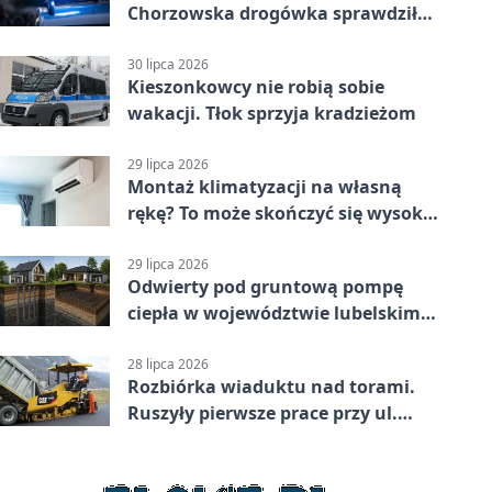
Chorzowska drogówka sprawdziła
jednoślady
30 lipca 2026
Kieszonkowcy nie robią sobie
wakacji. Tłok sprzyja kradzieżom
29 lipca 2026
Montaż klimatyzacji na własną
rękę? To może skończyć się wysoką
karą
29 lipca 2026
Odwierty pod gruntową pompę
ciepła w województwie lubelskim -
co trzeba o nich wiedzieć?
28 lipca 2026
Rozbiórka wiaduktu nad torami.
Ruszyły pierwsze prace przy ul.
Nowej