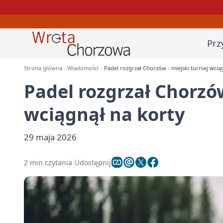
Prz
Strona główna
Wiadomości
Padel rozgrzał Chorzów - miejski turniej wcią
Padel rozgrzał Chorzów
wciągnął na korty
29 maja 2026
2 min czytania
Udostępnij