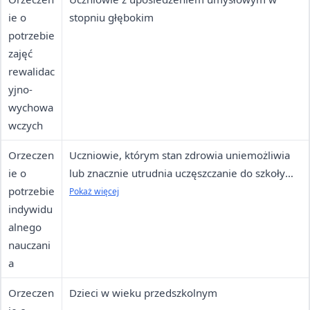
ie o
stopniu głębokim
potrzebie
zajęć
rewalidac
yjno-
wychowa
wczych
Orzeczen
Uczniowie, którym stan zdrowia uniemożliwia
ie o
lub znacznie utrudnia uczęszczanie do szkoły
potrzebie
(na czas nie krótszy niż 30 dni)
Pokaż więcej
indywidu
alnego
nauczani
a
Orzeczen
Dzieci w wieku przedszkolnym