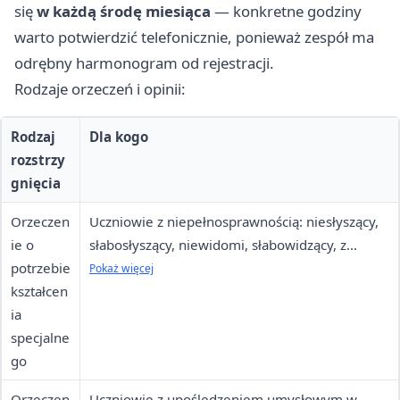
się
w każdą środę miesiąca
— konkretne godziny
warto potwierdzić telefonicznie, ponieważ zespół ma
odrębny harmonogram od rejestracji.
Rodzaje orzeczeń i opinii:
Rodzaj
Dla kogo
rozstrzy
gnięcia
Orzeczen
Uczniowie z niepełnosprawnością: niesłyszący,
ie o
słabosłyszący, niewidomi, słabowidzący, z
potrzebie
niepełnosprawnością ruchową (w tym afazja
Pokaż więcej
kształcen
ruchowa), z autyzmem (w tym zespołem
ia
Aspergera), z upośledzeniem umysłowym w
specjalne
stopniu lekkim, umiarkowanym, znacznym, a
go
także niedostosowani społecznie lub zagrożeni
niedostosowaniem
Orzeczen
Uczniowie z upośledzeniem umysłowym w