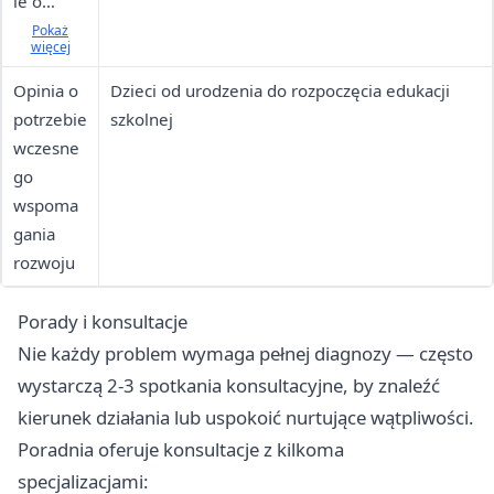
ie o
potrzebie
Pokaż
więcej
rocznego
indywidu
Opinia o
Dzieci od urodzenia do rozpoczęcia edukacji
alnego
potrzebie
szkolnej
przygoto
wczesne
wania
go
przedszk
wspoma
olaka
gania
rozwoju
Porady i konsultacje
Nie każdy problem wymaga pełnej diagnozy — często
wystarczą 2-3 spotkania konsultacyjne, by znaleźć
kierunek działania lub uspokoić nurtujące wątpliwości.
Poradnia oferuje konsultacje z kilkoma
specjalizacjami: