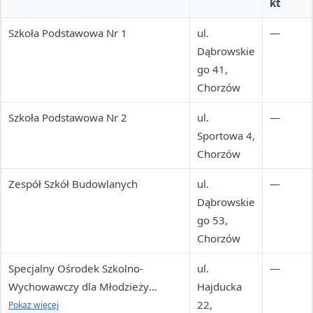
kt
Szkoła Podstawowa Nr 1
ul.
—
Dąbrowskie
go 41,
Chorzów
Szkoła Podstawowa Nr 2
ul.
—
Sportowa 4,
Chorzów
Zespół Szkół Budowlanych
ul.
—
Dąbrowskie
go 53,
Chorzów
Specjalny Ośrodek Szkolno-
ul.
—
Wychowawczy dla Młodzieży
Hajducka
Niewidomej i Słabowidzącej
22,
Pokaż więcej