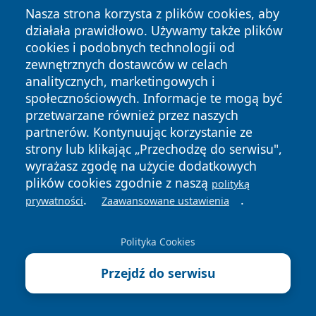
LETNIA SZYCHTA Z KOWALEM –
Nasza strona korzysta z plików cookies, aby
POKAZY PRACY MŁOTA | WARSZTATY
działała prawidłowo. Używamy także plików
KOWALSKIE w Chorzowie
cookies i podobnych technologii od
22 sierpnia 2026, 14:00
zewnętrznych dostawców w celach
Spacer tematyczny: Chorzów
analitycznych, marketingowych i
modernistyczny – architektura
społecznościowych. Informacje te mogą być
miasta
przetwarzane również przez naszych
22 sierpnia 2026, 20:00
partnerów. Kontynuując korzystanie ze
„Świtezianka” SOUL w plenerze w
strony lub klikając „Przechodzę do serwisu",
Chorzowie. Taneczno-muzyczny
wyrażasz zgodę na użycie dodatkowych
spektakl przy SP 25
plików cookies zgodnie z naszą
polityką
22 sierpnia 2026, 22:00
.
.
prywatności
Zaawansowane ustawienia
MICHAEL JACKSON King of POP Party!
- Chorzów. Noc z hitami Króla Popu
Polityka Cookies
Kolejne wydarzenia
Przejdź do serwisu
Ostatnie Artykuły