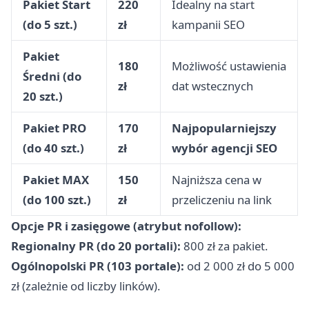
Pakiet Start
220
Idealny na start
(do 5 szt.)
zł
kampanii SEO
Pakiet
180
Możliwość ustawienia
Średni (do
zł
dat wstecznych
20 szt.)
Pakiet PRO
170
Najpopularniejszy
(do 40 szt.)
zł
wybór agencji SEO
Pakiet MAX
150
Najniższa cena w
(do 100 szt.)
zł
przeliczeniu na link
Opcje PR i zasięgowe (atrybut nofollow):
Regionalny PR (do 20 portali):
800 zł za pakiet.
Ogólnopolski PR (103 portale):
od 2 000 zł do 5 000
zł (zależnie od liczby linków).