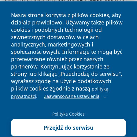
spełniała najwyższe standardy SEO i widoczności dla
lokalnych mieszkańców Chorzowie.
Nasza strona korzysta z plików cookies, aby
działała prawidłowo. Używamy także plików
cookies i podobnych technologii od
zewnętrznych dostawców w celach
Copyright © 2026 wrotachorzowa.pl Wszystkie prawa
analitycznych, marketingowych i
zastrzeżone.
społecznościowych. Informacje te mogą być
przetwarzane również przez naszych
partnerów. Kontynuując korzystanie ze
Polityka
Polityka
News
Autorzy
strony lub klikając „Przechodzę do serwisu",
Prywatności
Cookies
wyrażasz zgodę na użycie dodatkowych
plików cookies zgodnie z naszą
polityką
.
.
prywatności
Zaawansowane ustawienia
Polityka Cookies
Przejdź do serwisu