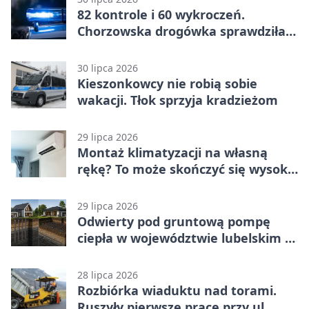
82 kontrole i 60 wykroczeń.
Chorzowska drogówka sprawdziła
jednoślady
30 lipca 2026
Kieszonkowcy nie robią sobie
wakacji. Tłok sprzyja kradzieżom
29 lipca 2026
Montaż klimatyzacji na własną
rękę? To może skończyć się wysoką
karą
29 lipca 2026
Odwierty pod gruntową pompę
ciepła w województwie lubelskim -
co trzeba o nich wiedzieć?
28 lipca 2026
Rozbiórka wiaduktu nad torami.
Ruszyły pierwsze prace przy ul.