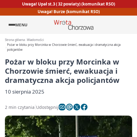
Uwaga! Upał st.3 ( 32 powiaty) (komunikat RSO)
Uwaga! Burze (komunikat RSO)
MENU
Strona główna
Wiadomości
Pożar w bloku przy Morcinka w Chorzowie śmierć, ewakuacja i dramatyczna akcja
policjantów
Pożar w bloku przy Morcinka w
Chorzowie śmierć, ewakuacja i
dramatyczna akcja policjantów
10 sierpnia 2025
2 min czytania
Udostępnij