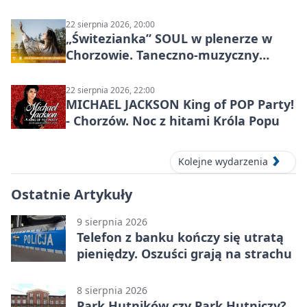
miasta
22 sierpnia 2026, 20:00
„Świtezianka” SOUL w plenerze w
Chorzowie. Taneczno-muzyczny
spektakl przy SP 25
22 sierpnia 2026, 22:00
MICHAEL JACKSON King of POP Party!
- Chorzów. Noc z hitami Króla Popu
Kolejne wydarzenia
Ostatnie Artykuły
9 sierpnia 2026
Telefon z banku kończy się utratą
pieniędzy. Oszuści grają na strachu
8 sierpnia 2026
Park Hutników czy Park Hutniczy?