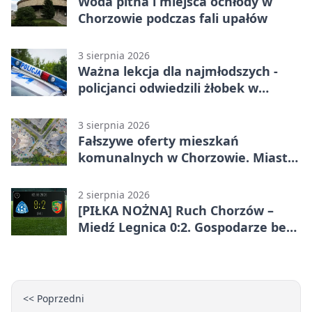
Woda pitna i miejsca ochłody w
Chorzowie podczas fali upałów
3 sierpnia 2026
Ważna lekcja dla najmłodszych -
policjanci odwiedzili żłobek w
Chorzowie
3 sierpnia 2026
Fałszywe oferty mieszkań
komunalnych w Chorzowie. Miasto
ostrzega
2 sierpnia 2026
[PIŁKA NOŻNA] Ruch Chorzów –
Miedź Legnica 0:2. Gospodarze bez
punktów w Betclic 1. lidze
<< Poprzedni