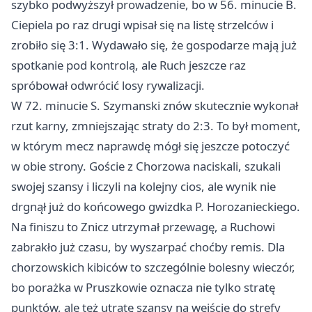
szybko podwyższył prowadzenie, bo w 56. minucie B.
Ciepiela po raz drugi wpisał się na listę strzelców i
zrobiło się 3:1. Wydawało się, że gospodarze mają już
spotkanie pod kontrolą, ale Ruch jeszcze raz
spróbował odwrócić losy rywalizacji.
W 72. minucie S. Szymanski znów skutecznie wykonał
rzut karny, zmniejszając straty do 2:3. To był moment,
w którym mecz naprawdę mógł się jeszcze potoczyć
w obie strony. Goście z Chorzowa naciskali, szukali
swojej szansy i liczyli na kolejny cios, ale wynik nie
drgnął już do końcowego gwizdka P. Horozanieckiego.
Na finiszu to Znicz utrzymał przewagę, a Ruchowi
zabrakło już czasu, by wyszarpać choćby remis. Dla
chorzowskich kibiców to szczególnie bolesny wieczór,
bo porażka w Pruszkowie oznacza nie tylko stratę
punktów, ale też utratę szansy na wejście do strefy