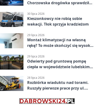
Chorzowska drogówka sprawdziła
jednoślady
30 lipca 2026
Kieszonkowcy nie robią sobie
wakacji. Tłok sprzyja kradzieżom
29 lipca 2026
Montaż klimatyzacji na własną
rękę? To może skończyć się wysoką
karą
29 lipca 2026
Odwierty pod gruntową pompę
ciepła w województwie lubelskim -
co trzeba o nich wiedzieć?
28 lipca 2026
Rozbiórka wiaduktu nad torami.
Ruszyły pierwsze prace przy ul.
Nowej