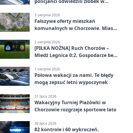
policjanci odwiedzili żłobek w
Chorzowie
3 sierpnia 2026
Fałszywe oferty mieszkań
komunalnych w Chorzowie. Miasto
ostrzega
2 sierpnia 2026
[PIŁKA NOŻNA] Ruch Chorzów –
Miedź Legnica 0:2. Gospodarze bez
punktów w Betclic 1. lidze
1 sierpnia 2026
Połowa wakacji za nami. Te błędy
mogą zepsuć letni wypoczynek
31 lipca 2026
Wakacyjny Turniej Plażówki w
Chorzowie rozgrzeje sportowe lato
30 lipca 2026
82 kontrole i 60 wykroczeń.