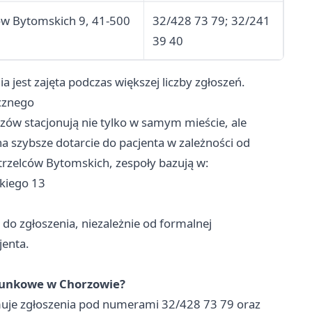
ców Bytomskich 9, 41-500
32/428 73 79; 32/241
39 40
a jest zajęta podczas większej liczby zgłoszeń.
cznego
ów stacjonują nie tylko w samym mieście, ale
a szybsze dotarcie do pacjenta w zależności od
 Strzelców Bytomskich, zespoły bazują w:
skiego 13
o zgłoszenia, niezależnie od formalnej
jenta.
atunkowe w Chorzowie?
uje zgłoszenia pod numerami 32/428 73 79 oraz