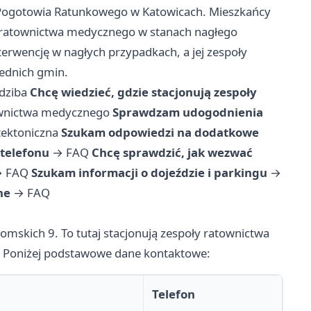
 Pogotowia Ratunkowego w Katowicach. Mieszkańcy
w ratownictwa medycznego w stanach nagłego
erwencję w nagłych przypadkach, a jej zespoły
iednich gmin.
edziba
Chcę wiedzieć, gdzie stacjonują zespoły
ownictwa medycznego
Sprawdzam udogodnienia
tektoniczna
Szukam odpowiedzi na dodatkowe
telefonu
→
FAQ
Chcę sprawdzić, jak wezwać
→
FAQ
Szukam informacji o dojeździe i parkingu
→
ne
→
FAQ
tomskich 9. To tutaj stacjonują zespoły ratownictwa
 Poniżej podstawowe dane kontaktowe:
Telefon