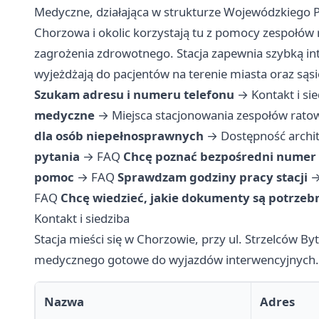
Medyczne, działająca w strukturze Wojewódzkiego
Chorzowa i okolic korzystają tu z pomocy zespołó
zagrożenia zdrowotnego. Stacja zapewnia szybką int
wyjeżdżają do pacjentów na terenie miasta oraz sąs
Szukam adresu i numeru telefonu
→
Kontakt i si
medyczne
→
Miejsca stacjonowania zespołów rat
dla osób niepełnosprawnych
→
Dostępność archi
pytania
→
FAQ
Chcę poznać bezpośredni numer 
pomoc
→
FAQ
Sprawdzam godziny pracy stacji
FAQ
Chcę wiedzieć, jakie dokumenty są potrzeb
Kontakt i siedziba
Stacja mieści się w Chorzowie, przy ul. Strzelców By
medycznego gotowe do wyjazdów interwencyjnych.
Nazwa
Adres