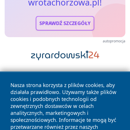
wrotachorzowa.pl!
SPRAWDŹ SZCZEGÓŁY
autopromocja
Nasza strona korzysta z plików cookies, aby
działała prawidłowo. Używamy także plików
cookies i podobnych technologii od
zewnętrznych dostawców w celach
Copyright © 2026 wrotachorzowa.pl Wszystkie prawa
analitycznych, marketingowych i
zastrzeżone.
społecznościowych. Informacje te mogą być
przetwarzane również przez naszych