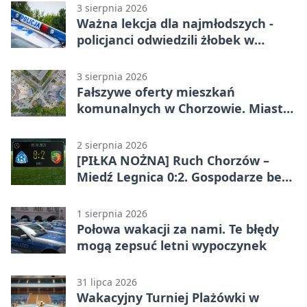
3 sierpnia 2026
Ważna lekcja dla najmłodszych -
policjanci odwiedzili żłobek w
Chorzowie
3 sierpnia 2026
Fałszywe oferty mieszkań
komunalnych w Chorzowie. Miasto
ostrzega
2 sierpnia 2026
[PIŁKA NOŻNA] Ruch Chorzów –
Miedź Legnica 0:2. Gospodarze bez
punktów w Betclic 1. lidze
1 sierpnia 2026
Połowa wakacji za nami. Te błędy
mogą zepsuć letni wypoczynek
31 lipca 2026
Wakacyjny Turniej Plażówki w