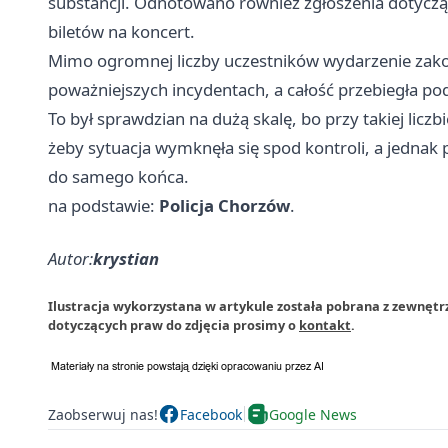
substancji. Odnotowano również zgłoszenia dotyczą
biletów na koncert.
Mimo ogromnej liczby uczestników wydarzenie zakońc
poważniejszych incydentach, a całość przebiegła pod
To był sprawdzian na dużą skalę, bo przy takiej lic
żeby sytuacja wymknęła się spod kontroli, a jednak 
do samego końca.
na podstawie:
Policja Chorzów
.
Autor:
krystian
Ilustracja wykorzystana w artykule została pobrana z zewnęt
dotyczących praw do zdjęcia prosimy o
kontakt
.
Zaobserwuj nas!
Facebook
Google News