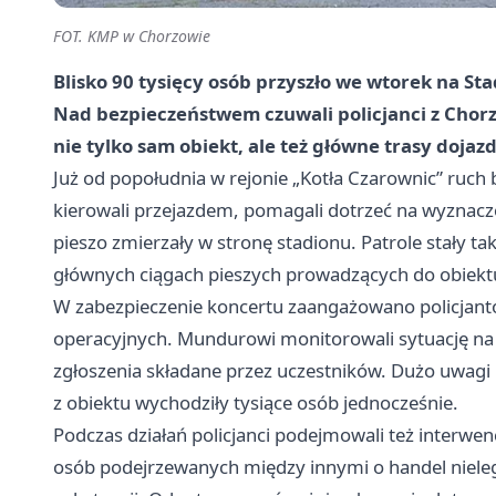
FOT. KMP w Chorzowie
Blisko 90 tysięcy osób przyszło we wtorek na Sta
Nad bezpieczeństwem czuwali policjanci z Chorz
nie tylko sam obiekt, ale też główne trasy dojaz
Już od popołudnia w rejonie „Kotła Czarownic” ruch
kierowali przejazdem, pomagali dotrzeć na wyznaczo
pieszo zmierzały w stronę stadionu. Patrole stały ta
głównych ciągach pieszych prowadzących do obiekt
W zabezpieczenie koncertu zaangażowano policjant
operacyjnych. Mundurowi monitorowali sytuację na s
zgłoszenia składane przez uczestników. Dużo uwag
z obiektu wychodziły tysiące osób jednocześnie.
Podczas działań policjanci podejmowali też interwe
osób podejrzewanych między innymi o handel niel