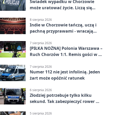
Świadek wypadku w Chorzowie
może uratować życie. Liczą się
sekundy
8 sierpnia 2026
Indie w Chorzowie tańczą, uczą i
pachną przyprawami - wracają
„Indyjskie Opowieści”
7 sierpnia 2026
[PIŁKA NOŻNA] Polonia Warszawa –
Ruch Chorzów 1:1. Remis gości w 3.
kolejce Betclic 1. ligi
7 sierpnia 2026
Numer 112 nie jest infolinią. Jeden
żart może opóźnić ratunek
6 sierpnia 2026
Złodziej potrzebuje tylko kilku
sekund. Tak zabezpieczyć rower w
Chorzowie
5 sierpnia 2026