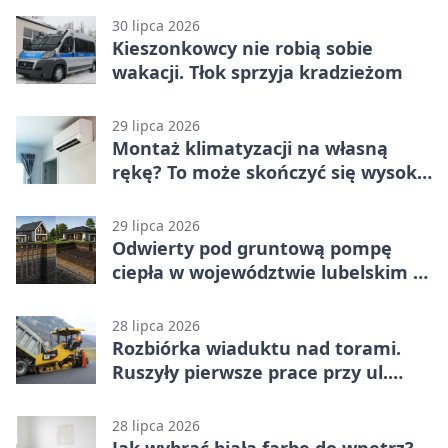
30 lipca 2026
Kieszonkowcy nie robią sobie
wakacji. Tłok sprzyja kradzieżom
29 lipca 2026
Montaż klimatyzacji na własną
rękę? To może skończyć się wysoką
karą
29 lipca 2026
Odwierty pod gruntową pompę
ciepła w województwie lubelskim -
co trzeba o nich wiedzieć?
28 lipca 2026
Rozbiórka wiaduktu nad torami.
Ruszyły pierwsze prace przy ul.
Nowej
28 lipca 2026
Jak wybrać białą farbę do wnętrz?