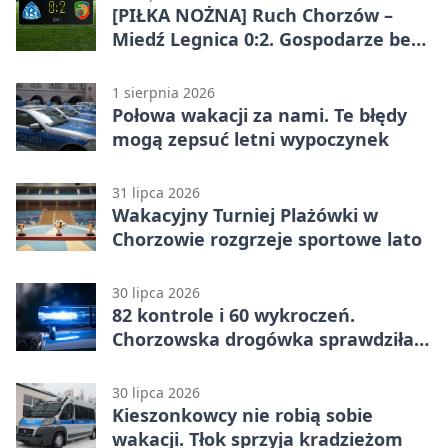
[PIŁKA NOŻNA] Ruch Chorzów –
Miedź Legnica 0:2. Gospodarze bez
punktów w Betclic 1. lidze
1 sierpnia 2026
Połowa wakacji za nami. Te błędy
mogą zepsuć letni wypoczynek
31 lipca 2026
Wakacyjny Turniej Plażówki w
Chorzowie rozgrzeje sportowe lato
30 lipca 2026
82 kontrole i 60 wykroczeń.
Chorzowska drogówka sprawdziła
jednoślady
30 lipca 2026
Kieszonkowcy nie robią sobie
wakacji. Tłok sprzyja kradzieżom