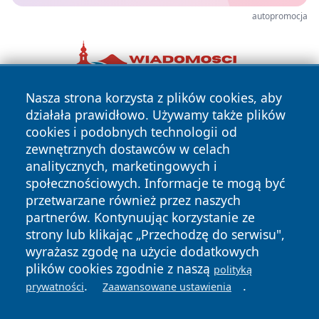
autopromocja
Nasza strona korzysta z plików cookies, aby
działała prawidłowo. Używamy także plików
cookies i podobnych technologii od
zewnętrznych dostawców w celach
analitycznych, marketingowych i
społecznościowych. Informacje te mogą być
Copyright © 2026 wrotachorzowa.pl Wszystkie prawa
przetwarzane również przez naszych
zastrzeżone.
partnerów. Kontynuując korzystanie ze
strony lub klikając „Przechodzę do serwisu",
wyrażasz zgodę na użycie dodatkowych
Polityka
Polityka
News
Autorzy
plików cookies zgodnie z naszą
polityką
Prywatności
Cookies
.
.
prywatności
Zaawansowane ustawienia