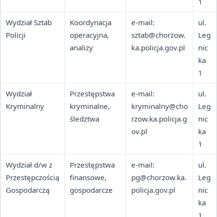
1
Wydział Sztab
Koordynacja
e-mail:
ul.
Policji
operacyjna,
sztab@chorzow.
Leg
analizy
ka.policja.gov.pl
nic
ka
1
Wydział
Przestępstwa
e-mail:
ul.
Kryminalny
kryminalne,
kryminalny@cho
Leg
śledztwa
rzow.ka.policja.g
nic
ov.pl
ka
1
Wydział d/w z
Przestępstwa
e-mail:
ul.
Przestępczością
finansowe,
pg@chorzow.ka.
Leg
Gospodarczą
gospodarcze
policja.gov.pl
nic
ka
1