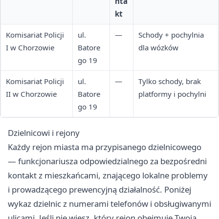
nta
kt
Komisariat Policji
ul.
—
Schody + pochylnia
I w Chorzowie
Batore
dla wózków
go 19
Komisariat Policji
ul.
—
Tylko schody, brak
II w Chorzowie
Batore
platformy i pochylni
go 19
Dzielnicowi i rejony
Każdy rejon miasta ma przypisanego dzielnicowego
— funkcjonariusza odpowiedzialnego za bezpośredni
kontakt z mieszkańcami, znającego lokalne problemy
i prowadzącego prewencyjną działalność. Poniżej
wykaz dzielnic z numerami telefonów i obsługiwanymi
ulicami. Jeśli nie wiesz, który rejon obejmuje Twoją