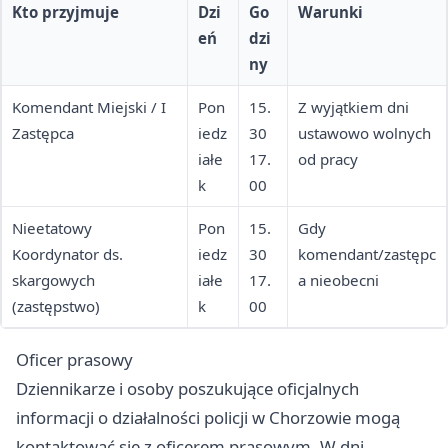
Kto przyjmuje
Dzi
Go
Warunki
eń
dzi
ny
Komendant Miejski / I
Pon
15.
Z wyjątkiem dni
Zastępca
iedz
30
ustawowo wolnych
iałe
17.
od pracy
k
00
Nieetatowy
Pon
15.
Gdy
Koordynator ds.
iedz
30
komendant/zastępc
skargowych
iałe
17.
a nieobecni
(zastępstwo)
k
00
Oficer prasowy
Dziennikarze i osoby poszukujące oficjalnych
informacji o działalności policji w Chorzowie mogą
kontaktować się z oficerem prasowym. W dni