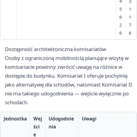
Truchana 1–17, 2–20; Wolności 4–78, 1–59;
4
3
Żeromskiego
5
1
6
1
2
7
6
6
Dostępność architektoniczna komisariatów
Osoby z ograniczoną mobilnością planujące wizytę w
komisariacie powinny zwrócić uwagę na różnice w
dostępie do budynku. Komisariat I oferuje pochylnię
jako alternatywę dla schodów, natomiast Komisariat II
nie ma takiego udogodnienia — wejście wyłącznie po
schodach.
Jednostka
Wej
Udogodnie
Uwagi
ści
nia
e