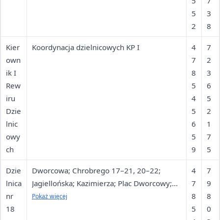
5
7
5
3
2
8
Kier
Koordynacja dzielnicowych KP I
4
7
own
7
2
ik I
8
3
Rew
5
6
iru
4
5
Dzie
5
2
lnic
6
1
owy
5
7
ch
9
5
Dzie
Dworcowa; Chrobrego 17–21, 20–22;
4
7
lnica
Jagiellońska; Kazimierza; Plac Dworcowy;
7
9
nr
Pocztowa; Powstańców 2–16, 1–11; Rostka;
8
8
Pokaż więcej
18
Sienkiewicza; Sobieskiego 1–7; Teatralna;
5
0