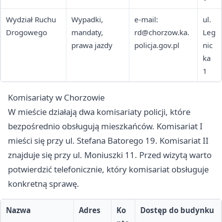
Wydział Ruchu
Wypadki,
e-mail:
ul.
Drogowego
mandaty,
rd@chorzow.ka.
Leg
prawa jazdy
policja.gov.pl
nic
ka
1
Komisariaty w Chorzowie
W mieście działają dwa komisariaty policji, które
bezpośrednio obsługują mieszkańców. Komisariat I
mieści się przy ul. Stefana Batorego 19. Komisariat II
znajduje się przy ul. Moniuszki 11. Przed wizytą warto
potwierdzić telefonicznie, który komisariat obsługuje
konkretną sprawę.
Nazwa
Adres
Ko
Dostęp do budynku