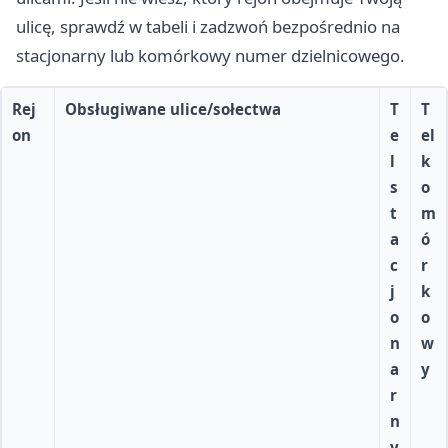
ulicę, sprawdź w tabeli i zadzwoń bezpośrednio na
stacjonarny lub komórkowy numer dzielnicowego.
Rej
Obsługiwane ulice/sołectwa
T
T
on
e
el
l
k
s
o
t
m
a
ó
c
r
j
k
o
o
n
w
a
y
r
n
y