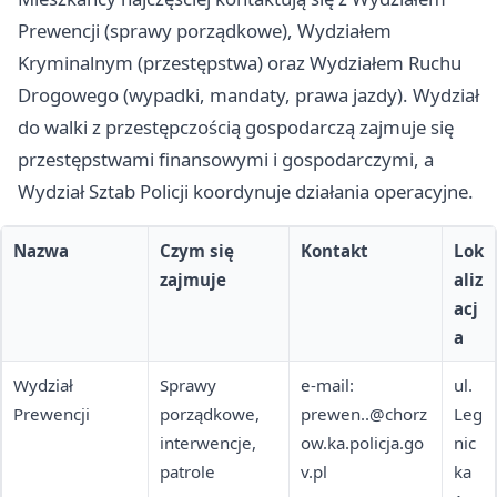
Prewencji (sprawy porządkowe), Wydziałem
Kryminalnym (przestępstwa) oraz Wydziałem Ruchu
Drogowego (wypadki, mandaty, prawa jazdy). Wydział
do walki z przestępczością gospodarczą zajmuje się
przestępstwami finansowymi i gospodarczymi, a
Wydział Sztab Policji koordynuje działania operacyjne.
Nazwa
Czym się
Kontakt
Lok
zajmuje
aliz
acj
a
Wydział
Sprawy
e-mail:
ul.
Prewencji
porządkowe,
prewen..@chorz
Leg
interwencje,
ow.ka.policja.go
nic
patrole
v.pl
ka