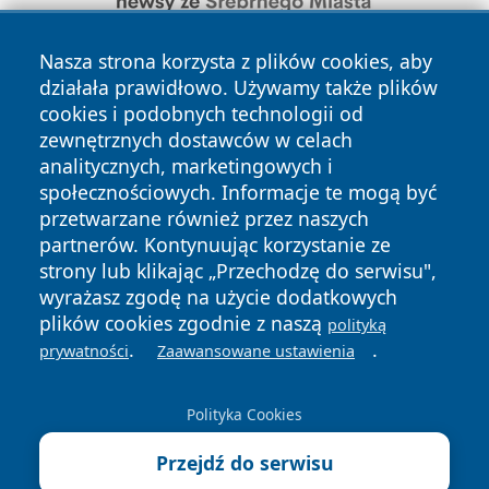
Nasza strona korzysta z plików cookies, aby
działała prawidłowo. Używamy także plików
cookies i podobnych technologii od
zewnętrznych dostawców w celach
analitycznych, marketingowych i
społecznościowych. Informacje te mogą być
Copyright © 2026 wrotachorzowa.pl Wszystkie prawa
zastrzeżone.
przetwarzane również przez naszych
partnerów. Kontynuując korzystanie ze
strony lub klikając „Przechodzę do serwisu",
Polityka
Polityka
wyrażasz zgodę na użycie dodatkowych
News
Autorzy
Prywatności
Cookies
plików cookies zgodnie z naszą
polityką
.
.
prywatności
Zaawansowane ustawienia
Polityka Cookies
Przejdź do serwisu