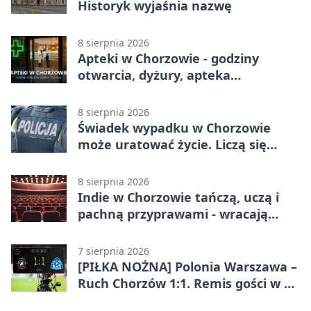
Historyk wyjaśnia nazwę
8 sierpnia 2026
Apteki w Chorzowie - godziny
otwarcia, dyżury, apteka
całodobowa
8 sierpnia 2026
Świadek wypadku w Chorzowie
może uratować życie. Liczą się
sekundy
8 sierpnia 2026
Indie w Chorzowie tańczą, uczą i
pachną przyprawami - wracają
„Indyjskie Opowieści”
7 sierpnia 2026
[PIŁKA NOŻNA] Polonia Warszawa –
Ruch Chorzów 1:1. Remis gości w 3.
kolejce Betclic 1. ligi