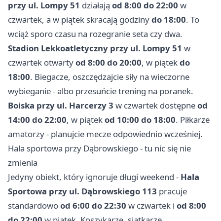
przy ul. Lompy 51
działają
od 8:00 do 22:00
w
czwartek, a w piątek skracają godziny
do 18:00
. To
wciąż sporo czasu na rozegranie seta czy dwa.
Stadion Lekkoatletyczny przy ul. Lompy 51
w
czwartek otwarty
od 8:00 do 20:00
, w piątek
do
18:00
. Biegacze, oszczędzajcie siły na wieczorne
wybieganie - albo przesuńcie trening na poranek.
Boiska przy ul. Harcerzy 3
w czwartek dostępne
od
14:00 do 22:00
, w piątek
od 10:00 do 18:00
. Piłkarze
amatorzy - planujcie mecze odpowiednio wcześniej.
Hala sportowa przy Dąbrowskiego - tu nic się nie
zmienia
Jedyny obiekt, który ignoruje długi weekend -
Hala
Sportowa przy ul. Dąbrowskiego 113
pracuje
standardowo
od 6:00 do 22:30
w czwartek i
od 8:00
do 22:00
w piątek. Koszykarze, siatkarze,