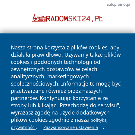
autopromocja
Nasza strona korzysta z plików cookies, aby
działała prawidłowo. Używamy także plików
cookies i podobnych technologii od
zewnętrznych dostawców w celach
Copyright © 2026 wrotachorzowa.pl Wszystkie prawa
analitycznych, marketingowych i
zastrzeżone.
społecznościowych. Informacje te mogą być
przetwarzane również przez naszych
partnerów. Kontynuując korzystanie ze
Polityka
Polityka
News
Autorzy
strony lub klikając „Przechodzę do serwisu",
Prywatności
Cookies
wyrażasz zgodę na użycie dodatkowych
plików cookies zgodnie z naszą
polityką
.
.
prywatności
Zaawansowane ustawienia