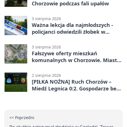
Chorzowie podczas fali upałów
3 sierpnia 2026
Ważna lekcja dla najmłodszych -
policjanci odwiedzili żłobek w
Chorzowie
3 sierpnia 2026
Fałszywe oferty mieszkań
komunalnych w Chorzowie. Miasto
ostrzega
2 sierpnia 2026
[PIŁKA NOŻNA] Ruch Chorzów –
Miedź Legnica 0:2. Gospodarze bez
punktów w Betclic 1. lidze
<< Poprzedni
Po służbie zatrzymał złodzieja w Czeladzi. Towar