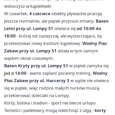
wskoczysz w kąpielówki
W czwartek,
4 czerwca
obiekty pływackie pracują
jeszcze normalnie, ale piątek przynosi zmiany.
Basen
Letni przy ul. Lompy 51
otwiera się
od 10:00 do
18:00
- krócej niż zazwyczaj, ale wystarczająco, by
przetestować nowy kostium kąpielowy.
Wodny Plac
Zabaw przy ul. Lompy 51
działa w tym samym
wąskim oknie czasowym.
Basen Kryty przy ul. Lompy 51
w piątek zamyka się
już o 14:00
- warto zaplanć poranny trening.
Wodny
Plac Zabaw przy ul. Harcerzy 3
w ogóle nie otwiera
się w piątek, więc rodzice małych nurków muszą
przekierować dzieciaki na Lompy.
Korty, boiska i stadion - sport nie bierze urlopu
Tenisiści i padelowcy mogą odetchnąć z ulgą -
korty