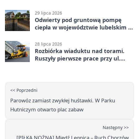
karą
29 lipca 2026
Odwierty pod gruntową pompę
ciepła w województwie lubelskim -
co trzeba o nich wiedzieć?
28 lipca 2026
Rozbiórka wiaduktu nad torami.
Ruszyły pierwsze prace przy ul.
Nowej
<< Poprzedni
Parowóz zamiast zwykłej huśtawki. W Parku
Hutniczym otwarto plac zabaw
Następny >>
[PIŁKA NOŻNA] Miedź Legnica – Ruch Chorzów