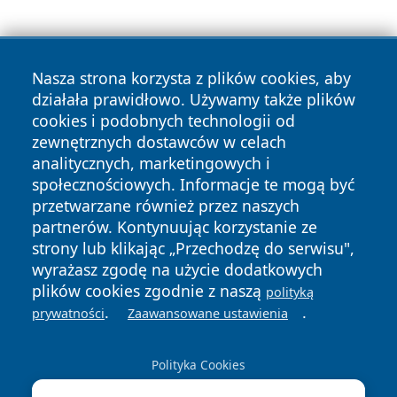
Nasza strona korzysta z plików cookies, aby
działała prawidłowo. Używamy także plików
cookies i podobnych technologii od
zewnętrznych dostawców w celach
Copyright © 2026 wrotachorzowa.pl Wszystkie prawa
analitycznych, marketingowych i
zastrzeżone.
społecznościowych. Informacje te mogą być
przetwarzane również przez naszych
partnerów. Kontynuując korzystanie ze
Polityka
Polityka
News
Autorzy
strony lub klikając „Przechodzę do serwisu",
Prywatności
Cookies
wyrażasz zgodę na użycie dodatkowych
plików cookies zgodnie z naszą
polityką
.
.
prywatności
Zaawansowane ustawienia
Polityka Cookies