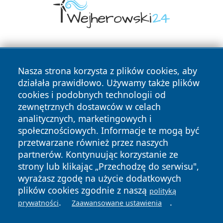
Nasza strona korzysta z plików cookies, aby
działała prawidłowo. Używamy także plików
cookies i podobnych technologii od
zewnętrznych dostawców w celach
Copyright © 2026 wrotachorzowa.pl Wszystkie prawa
analitycznych, marketingowych i
zastrzeżone.
społecznościowych. Informacje te mogą być
przetwarzane również przez naszych
partnerów. Kontynuując korzystanie ze
Polityka
Polityka
News
Autorzy
strony lub klikając „Przechodzę do serwisu",
Prywatności
Cookies
wyrażasz zgodę na użycie dodatkowych
plików cookies zgodnie z naszą
polityką
.
.
prywatności
Zaawansowane ustawienia