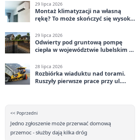
29 lipca 2026
Montaż klimatyzacji na własną
rękę? To może skończyć się wysoką
karą
29 lipca 2026
Odwierty pod gruntową pompę
ciepła w województwie lubelskim -
co trzeba o nich wiedzieć?
28 lipca 2026
Rozbiórka wiaduktu nad torami.
Ruszyły pierwsze prace przy ul.
Nowej
<< Poprzedni
Jedno zgłoszenie może przerwać domową
przemoc - służby dają kilka dróg