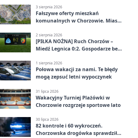
3 sierpnia 2026
Fałszywe oferty mieszkań
komunalnych w Chorzowie. Miasto
ostrzega
2 sierpnia 2026
[PIŁKA NOŻNA] Ruch Chorzów –
Miedź Legnica 0:2. Gospodarze bez
punktów w Betclic 1. lidze
1 sierpnia 2026
Połowa wakacji za nami. Te błędy
mogą zepsuć letni wypoczynek
31 lipca 2026
Wakacyjny Turniej Plażówki w
Chorzowie rozgrzeje sportowe lato
30 lipca 2026
82 kontrole i 60 wykroczeń.
Chorzowska drogówka sprawdziła