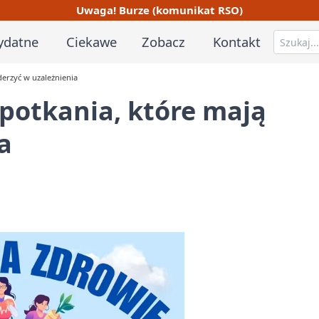
Uwaga! Burze (komunikat RSO)
ydatne
Ciekawe
Zobacz
Kontakt
erzyć w uzależnienia
potkania, które mają
a