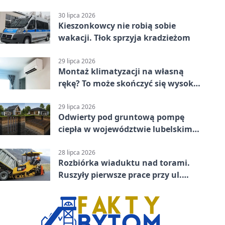
jednoślady
30 lipca 2026
Kieszonkowcy nie robią sobie
wakacji. Tłok sprzyja kradzieżom
29 lipca 2026
Montaż klimatyzacji na własną
rękę? To może skończyć się wysoką
karą
29 lipca 2026
Odwierty pod gruntową pompę
ciepła w województwie lubelskim -
co trzeba o nich wiedzieć?
28 lipca 2026
Rozbiórka wiaduktu nad torami.
Ruszyły pierwsze prace przy ul.
Nowej