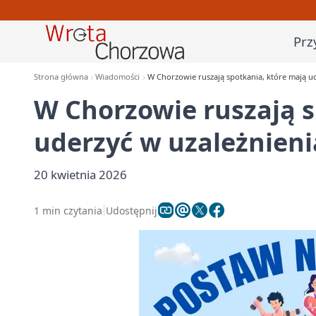
Prz
Strona główna
Wiadomości
W Chorzowie ruszają spotkania, które mają ud
W Chorzowie ruszają s
uderzyć w uzależnieni
20 kwietnia 2026
1 min czytania
Udostępnij