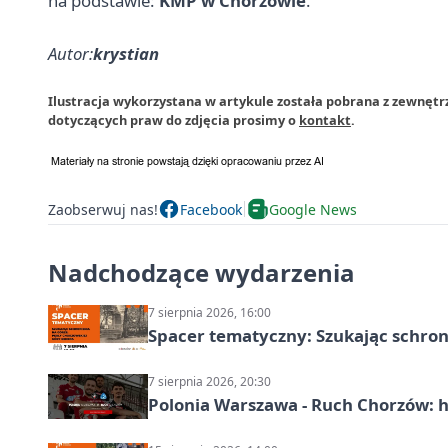
na podstawie:
KMP w Chorzowie
.
Autor:
krystian
Ilustracja wykorzystana w artykule została pobrana z zewnęt
dotyczących praw do zdjęcia prosimy o
kontakt
.
Zaobserwuj nas!
Facebook
Google News
Nadchodzące wydarzenia
7 sierpnia 2026, 16:00
Spacer tematyczny: Szukając schron
7 sierpnia 2026, 20:30
Polonia Warszawa - Ruch Chorzów: h