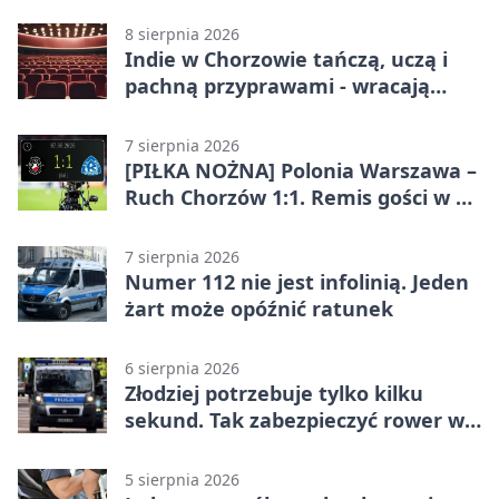
sekundy
8 sierpnia 2026
Indie w Chorzowie tańczą, uczą i
pachną przyprawami - wracają
„Indyjskie Opowieści”
7 sierpnia 2026
[PIŁKA NOŻNA] Polonia Warszawa –
Ruch Chorzów 1:1. Remis gości w 3.
kolejce Betclic 1. ligi
7 sierpnia 2026
Numer 112 nie jest infolinią. Jeden
żart może opóźnić ratunek
6 sierpnia 2026
Złodziej potrzebuje tylko kilku
sekund. Tak zabezpieczyć rower w
Chorzowie
5 sierpnia 2026