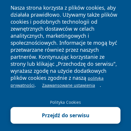
Nasza strona korzysta z plików cookies, aby
działała prawidłowo. Używamy także plików
cookies i podobnych technologii od
zewnętrznych dostawców w celach
Copyright © 2026 wrotachorzowa.pl Wszystkie prawa
analitycznych, marketingowych i
zastrzeżone.
społecznościowych. Informacje te mogą być
przetwarzane również przez naszych
partnerów. Kontynuując korzystanie ze
Polityka
Polityka
News
Autorzy
strony lub klikając „Przechodzę do serwisu",
Prywatności
Cookies
wyrażasz zgodę na użycie dodatkowych
plików cookies zgodnie z naszą
polityką
.
.
prywatności
Zaawansowane ustawienia
Polityka Cookies
Przejdź do serwisu