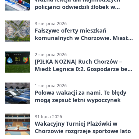
policjanci odwiedzili żłobek w
Chorzowie
3 sierpnia 2026
Fałszywe oferty mieszkań
komunalnych w Chorzowie. Miasto
ostrzega
2 sierpnia 2026
[PIŁKA NOŻNA] Ruch Chorzów –
Miedź Legnica 0:2. Gospodarze bez
punktów w Betclic 1. lidze
1 sierpnia 2026
Połowa wakacji za nami. Te błędy
mogą zepsuć letni wypoczynek
31 lipca 2026
Wakacyjny Turniej Plażówki w
Chorzowie rozgrzeje sportowe lato