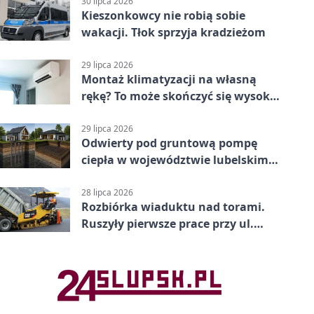
30 lipca 2026
Kieszonkowcy nie robią sobie
wakacji. Tłok sprzyja kradzieżom
29 lipca 2026
Montaż klimatyzacji na własną
rękę? To może skończyć się wysoką
karą
29 lipca 2026
Odwierty pod gruntową pompę
ciepła w województwie lubelskim -
co trzeba o nich wiedzieć?
28 lipca 2026
Rozbiórka wiaduktu nad torami.
Ruszyły pierwsze prace przy ul.
Nowej