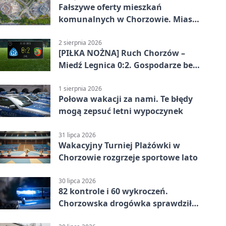
Fałszywe oferty mieszkań
komunalnych w Chorzowie. Miasto
ostrzega
2 sierpnia 2026
[PIŁKA NOŻNA] Ruch Chorzów –
Miedź Legnica 0:2. Gospodarze bez
punktów w Betclic 1. lidze
1 sierpnia 2026
Połowa wakacji za nami. Te błędy
mogą zepsuć letni wypoczynek
31 lipca 2026
Wakacyjny Turniej Plażówki w
Chorzowie rozgrzeje sportowe lato
30 lipca 2026
82 kontrole i 60 wykroczeń.
Chorzowska drogówka sprawdziła
jednoślady