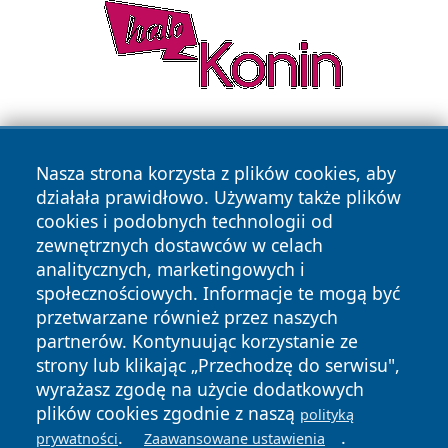
Nasza strona korzysta z plików cookies, aby
działała prawidłowo. Używamy także plików
cookies i podobnych technologii od
zewnętrznych dostawców w celach
Copyright © 2026 wrotachorzowa.pl Wszystkie prawa
analitycznych, marketingowych i
zastrzeżone.
społecznościowych. Informacje te mogą być
przetwarzane również przez naszych
partnerów. Kontynuując korzystanie ze
Polityka
Polityka
News
Autorzy
strony lub klikając „Przechodzę do serwisu",
Prywatności
Cookies
wyrażasz zgodę na użycie dodatkowych
plików cookies zgodnie z naszą
polityką
.
.
prywatności
Zaawansowane ustawienia