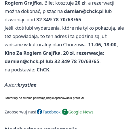
Rogiem Grajfka
. Bilet kosztuje
20 zł
, a rezerwacji
można dokonać, pisząc na
damian@chck.pl
lub
dzwoniąc pod
32 349 78 70/63/65
.
Jeśli ktoś lubi wydarzenia, które nie tylko pokazują, ale
też opowiadają, to ten adres i ta godzina są już
wpisane w kulturalny plan Chorzowa.
11.06, 18:00,
Kino Za Rogiem Grajfka, 20 zł, rezerwacja:
damian@chck.pl
lub 32 349 78 70/63/65
.
na podstawie:
ChCK
.
Autor:
krystian
Zaobserwuj nas!
Facebook
Google News