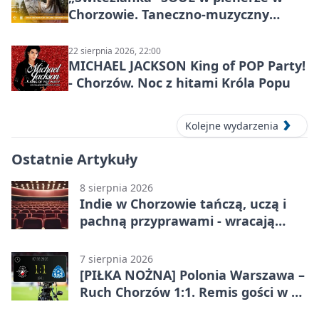
Chorzowie. Taneczno-muzyczny
spektakl przy SP 25
22 sierpnia 2026, 22:00
MICHAEL JACKSON King of POP Party!
- Chorzów. Noc z hitami Króla Popu
Kolejne wydarzenia
Ostatnie Artykuły
8 sierpnia 2026
Indie w Chorzowie tańczą, uczą i
pachną przyprawami - wracają
„Indyjskie Opowieści”
7 sierpnia 2026
[PIŁKA NOŻNA] Polonia Warszawa –
Ruch Chorzów 1:1. Remis gości w 3.
kolejce Betclic 1. ligi