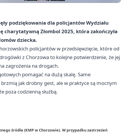
nęły podziękowania dla policjantów Wydziału
ę charytatywną Złombol 2025, która zakończyła
domów dziecka.
rzowskich policjantów w przedsięwzięcie, które od
drogówki z Chorzowa to kolejne potwierdzenie, że jej
 na zagrożenia na drogach.
i gotowych pomagać na dużą skalę. Same
brzmią jak drobny gest, ale w praktyce są mocnym
że poza codzienną służbą.
rznego źródła (KMP w Chorzowie). W przypadku zastrzeżeń