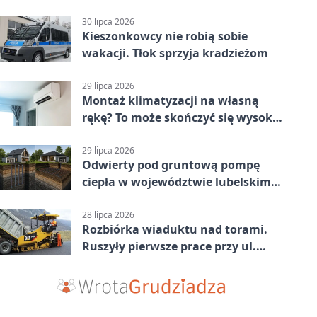
jednoślady
30 lipca 2026
Kieszonkowcy nie robią sobie
wakacji. Tłok sprzyja kradzieżom
29 lipca 2026
Montaż klimatyzacji na własną
rękę? To może skończyć się wysoką
karą
29 lipca 2026
Odwierty pod gruntową pompę
ciepła w województwie lubelskim -
co trzeba o nich wiedzieć?
28 lipca 2026
Rozbiórka wiaduktu nad torami.
Ruszyły pierwsze prace przy ul.
Nowej