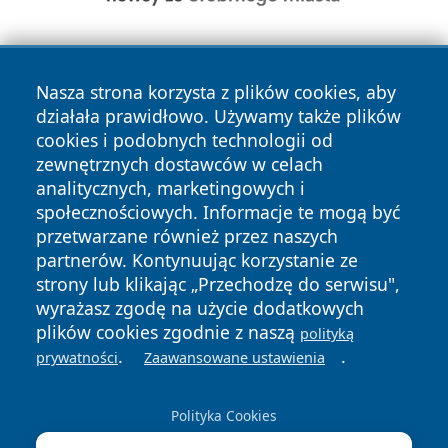
Nasza strona korzysta z plików cookies, aby
działała prawidłowo. Używamy także plików
cookies i podobnych technologii od
zewnętrznych dostawców w celach
Copyright © 2026 wrotachorzowa.pl Wszystkie prawa
analitycznych, marketingowych i
zastrzeżone.
społecznościowych. Informacje te mogą być
przetwarzane również przez naszych
partnerów. Kontynuując korzystanie ze
Polityka
Polityka
News
Autorzy
strony lub klikając „Przechodzę do serwisu",
Prywatności
Cookies
wyrażasz zgodę na użycie dodatkowych
plików cookies zgodnie z naszą
polityką
.
.
prywatności
Zaawansowane ustawienia
Polityka Cookies