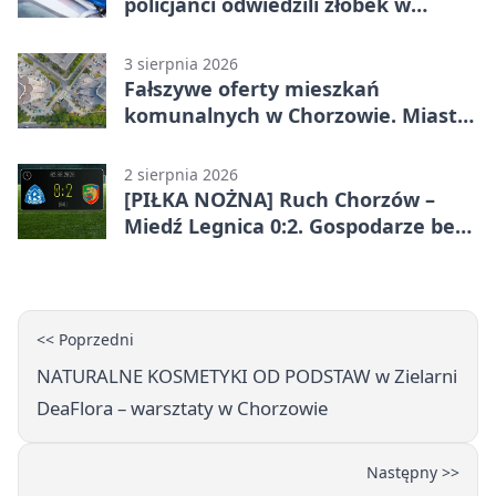
policjanci odwiedzili żłobek w
Chorzowie
3 sierpnia 2026
Fałszywe oferty mieszkań
komunalnych w Chorzowie. Miasto
ostrzega
2 sierpnia 2026
[PIŁKA NOŻNA] Ruch Chorzów –
Miedź Legnica 0:2. Gospodarze bez
punktów w Betclic 1. lidze
<< Poprzedni
NATURALNE KOSMETYKI OD PODSTAW w Zielarni
DeaFlora – warsztaty w Chorzowie
Następny >>