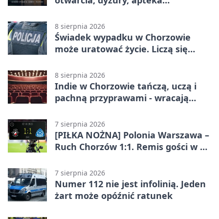
otwarcia, dyżury, apteka
całodobowa
8 sierpnia 2026
Świadek wypadku w Chorzowie
może uratować życie. Liczą się
sekundy
8 sierpnia 2026
Indie w Chorzowie tańczą, uczą i
pachną przyprawami - wracają
„Indyjskie Opowieści”
7 sierpnia 2026
[PIŁKA NOŻNA] Polonia Warszawa –
Ruch Chorzów 1:1. Remis gości w 3.
kolejce Betclic 1. ligi
7 sierpnia 2026
Numer 112 nie jest infolinią. Jeden
żart może opóźnić ratunek