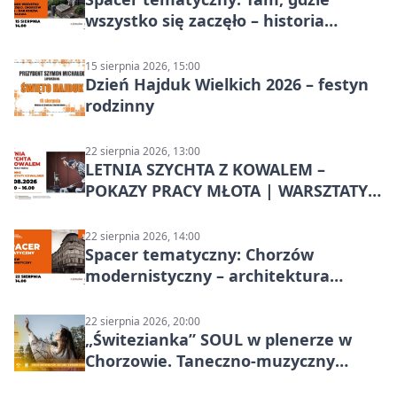
wszystko się zaczęło – historia
Chorzowa
15 sierpnia 2026, 15:00
Dzień Hajduk Wielkich 2026 – festyn
rodzinny
22 sierpnia 2026, 13:00
LETNIA SZYCHTA Z KOWALEM –
POKAZY PRACY MŁOTA | WARSZTATY
KOWALSKIE w Chorzowie
22 sierpnia 2026, 14:00
Spacer tematyczny: Chorzów
modernistyczny – architektura
miasta
22 sierpnia 2026, 20:00
„Świtezianka” SOUL w plenerze w
Chorzowie. Taneczno-muzyczny
spektakl przy SP 25