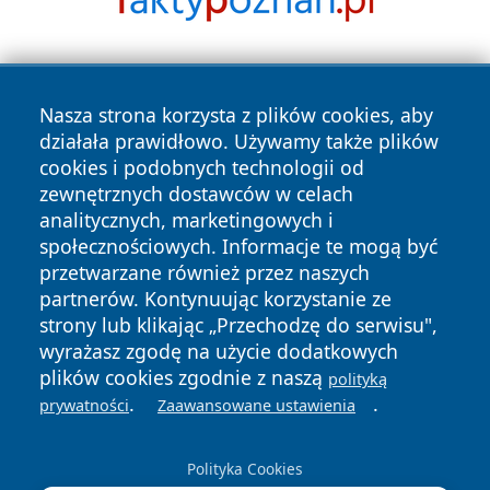
Nasza strona korzysta z plików cookies, aby
działała prawidłowo. Używamy także plików
cookies i podobnych technologii od
zewnętrznych dostawców w celach
Copyright © 2026 wrotachorzowa.pl Wszystkie prawa
analitycznych, marketingowych i
zastrzeżone.
społecznościowych. Informacje te mogą być
przetwarzane również przez naszych
partnerów. Kontynuując korzystanie ze
Polityka
Polityka
News
Autorzy
strony lub klikając „Przechodzę do serwisu",
Prywatności
Cookies
wyrażasz zgodę na użycie dodatkowych
plików cookies zgodnie z naszą
polityką
.
.
prywatności
Zaawansowane ustawienia
Polityka Cookies