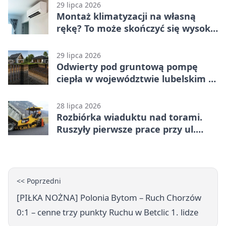
29 lipca 2026
Montaż klimatyzacji na własną
rękę? To może skończyć się wysoką
karą
29 lipca 2026
Odwierty pod gruntową pompę
ciepła w województwie lubelskim -
co trzeba o nich wiedzieć?
28 lipca 2026
Rozbiórka wiaduktu nad torami.
Ruszyły pierwsze prace przy ul.
Nowej
<< Poprzedni
[PIŁKA NOŻNA] Polonia Bytom – Ruch Chorzów
0:1 – cenne trzy punkty Ruchu w Betclic 1. lidze