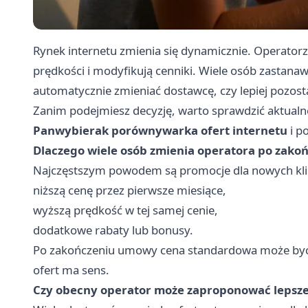
Rynek internetu zmienia się dynamicznie. Operato
prędkości i modyfikują cenniki. Wiele osób zastana
automatycznie zmieniać dostawcę, czy lepiej pozos
Zanim podejmiesz decyzję, warto sprawdzić aktual
Panwybierak porównywarka ofert internetu
i p
Dlaczego wiele osób zmienia operatora po zak
Najczęstszym powodem są promocje dla nowych klie
niższą cenę przez pierwsze miesiące,
wyższą prędkość w tej samej cenie,
dodatkowe rabaty lub bonusy.
Po zakończeniu umowy cena standardowa może być 
ofert ma sens.
Czy obecny operator może zaproponować lepsz