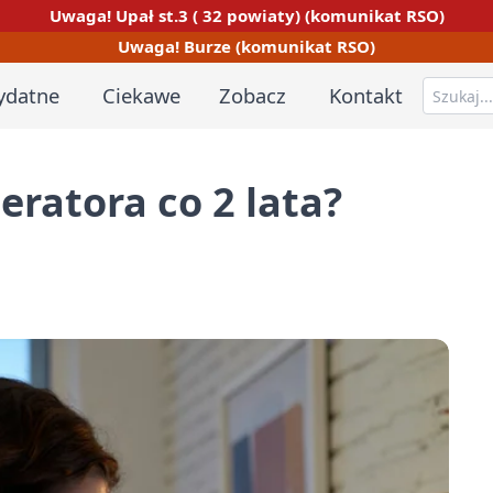
Uwaga! Upał st.3 ( 32 powiaty) (komunikat RSO)
Uwaga! Burze (komunikat RSO)
ydatne
Ciekawe
Zobacz
Kontakt
eratora co 2 lata?