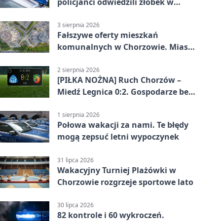
policjanci odwiedzili żłobek w
Chorzowie
3 sierpnia 2026
Fałszywe oferty mieszkań
komunalnych w Chorzowie. Miasto
ostrzega
2 sierpnia 2026
[PIŁKA NOŻNA] Ruch Chorzów –
Miedź Legnica 0:2. Gospodarze bez
punktów w Betclic 1. lidze
1 sierpnia 2026
Połowa wakacji za nami. Te błędy
mogą zepsuć letni wypoczynek
31 lipca 2026
Wakacyjny Turniej Plażówki w
Chorzowie rozgrzeje sportowe lato
30 lipca 2026
82 kontrole i 60 wykroczeń.