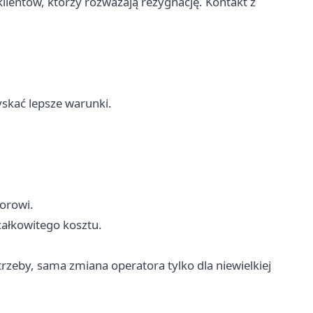
ientów, którzy rozważają rezygnację. Kontakt z
skać lepsze warunki.
orowi.
ałkowitego kosztu.
potrzeby, sama zmiana operatora tylko dla niewielkiej