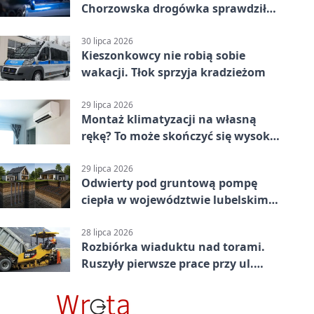
Chorzowska drogówka sprawdziła
jednoślady
30 lipca 2026
Kieszonkowcy nie robią sobie
wakacji. Tłok sprzyja kradzieżom
29 lipca 2026
Montaż klimatyzacji na własną
rękę? To może skończyć się wysoką
karą
29 lipca 2026
Odwierty pod gruntową pompę
ciepła w województwie lubelskim -
co trzeba o nich wiedzieć?
28 lipca 2026
Rozbiórka wiaduktu nad torami.
Ruszyły pierwsze prace przy ul.
Nowej