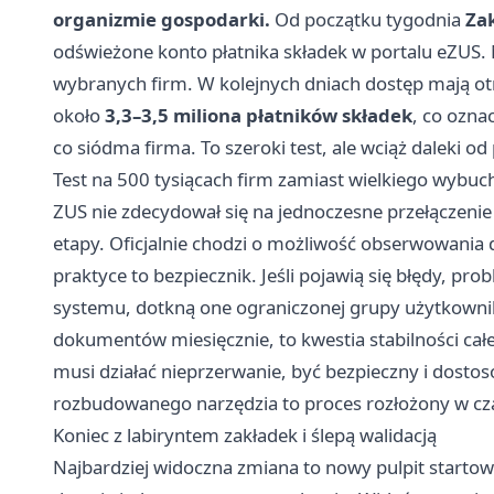
organizmie gospodarki.
Od początku tygodnia
Za
odświeżone konto płatnika składek w portalu eZUS. N
wybranych firm. W kolejnych dniach dostęp mają ot
około
3,3–3,5 miliona płatników składek
, co ozna
co siódma firma. To szeroki test, ale wciąż daleki o
Test na 500 tysiącach firm zamiast wielkiego wybuc
ZUS nie zdecydował się na jednoczesne przełączeni
etapy. Oficjalnie chodzi o możliwość obserwowania 
praktyce to bezpiecznik. Jeśli pojawią się błędy, pr
systemu, dotkną one ograniczonej grupy użytkowników
dokumentów miesięcznie, to kwestia stabilności cał
musi działać nieprzerwanie, być bezpieczny i dost
rozbudowanego narzędzia to proces rozłożony w cza
Koniec z labiryntem zakładek i ślepą walidacją
Najbardziej widoczna zmiana to nowy pulpit startow