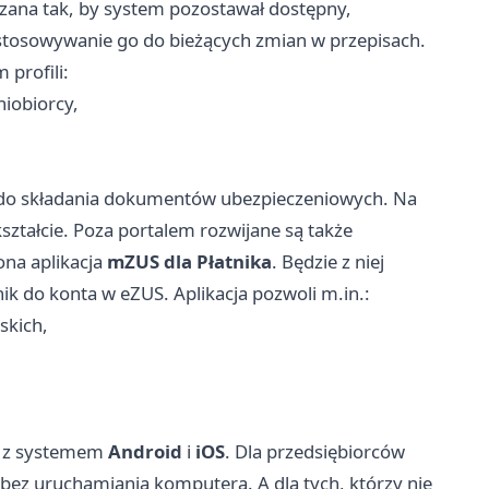
ana tak, by system pozostawał dostępny,
ostosowywanie go do bieżących zmian w przepisach.
 profili:
niobiorcy,
ą do składania dokumentów ubezpieczeniowych. Na
tałcie. Poza portalem rozwijane są także
ona aplikacja
mZUS dla Płatnika
. Będzie z niej
ik do konta w eZUS. Aplikacja pozwoli m.in.:
skich,
h z systemem
Android
i
iOS
. Dla przedsiębiorców
bez uruchamiania komputera. A dla tych, którzy nie