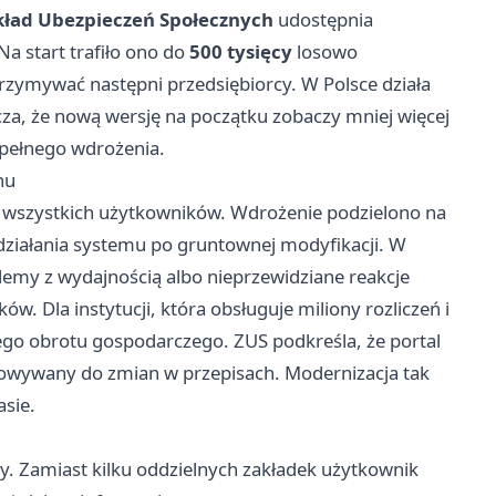
kład Ubezpieczeń Społecznych
udostępnia
a start trafiło ono do
500 tysięcy
losowo
rzymywać następni przedsiębiorcy. W Polsce działa
cza, że nową wersję na początku zobaczy mniej więcej
d pełnego wdrożenia.
hu
e wszystkich użytkowników. Wdrożenie podzielono na
działania systemu po gruntownej modyfikacji. W
oblemy z wydajnością albo nieprzewidziane reakcje
. Dla instytucji, która obsługuje miliony rozliczeń i
ego obrotu gospodarczego. ZUS podkreśla, że portal
osowywany do zmian w przepisach. Modernizacja tak
sie.
y. Zamiast kilku oddzielnych zakładek użytkownik