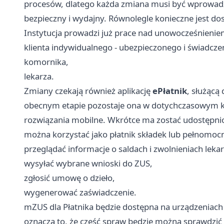
procesów, dlatego każda zmiana musi być wprowadz
bezpieczny i wydajny. Równolegle konieczne jest d
Instytucja prowadzi już prace nad unowocześnieniem
klienta indywidualnego - ubezpieczonego i świadcze
komornika,
lekarza.
Zmiany czekają również aplikację
ePłatnik
, służąc
obecnym etapie pozostaje ona w dotychczasowym ksz
rozwiązania mobilne. Wkrótce ma zostać udostępni
można korzystać jako płatnik składek lub pełnomocn
przeglądać informacje o saldach i zwolnieniach lekar
wysyłać wybrane wnioski do ZUS,
zgłosić umowę o dzieło,
wygenerować zaświadczenie.
mZUS dla Płatnika będzie dostępna na urządzeniac
oznacza to, że część spraw będzie można sprawdzić 