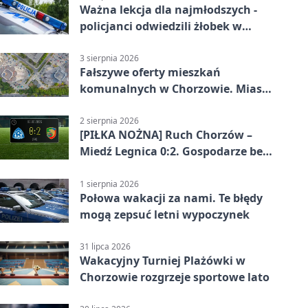
Ważna lekcja dla najmłodszych -
policjanci odwiedzili żłobek w
Chorzowie
3 sierpnia 2026
Fałszywe oferty mieszkań
komunalnych w Chorzowie. Miasto
ostrzega
2 sierpnia 2026
[PIŁKA NOŻNA] Ruch Chorzów –
Miedź Legnica 0:2. Gospodarze bez
punktów w Betclic 1. lidze
1 sierpnia 2026
Połowa wakacji za nami. Te błędy
mogą zepsuć letni wypoczynek
31 lipca 2026
Wakacyjny Turniej Plażówki w
Chorzowie rozgrzeje sportowe lato