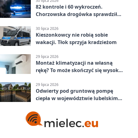
30 lipca 2026
82 kontrole i 60 wykroczeń.
Chorzowska drogówka sprawdziła
jednoślady
30 lipca 2026
Kieszonkowcy nie robią sobie
wakacji. Tłok sprzyja kradzieżom
29 lipca 2026
Montaż klimatyzacji na własną
rękę? To może skończyć się wysoką
karą
29 lipca 2026
Odwierty pod gruntową pompę
ciepła w województwie lubelskim -
co trzeba o nich wiedzieć?