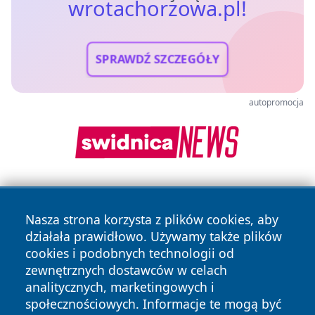
wrotachorzowa.pl!
SPRAWDŹ SZCZEGÓŁY
autopromocja
Nasza strona korzysta z plików cookies, aby
działała prawidłowo. Używamy także plików
cookies i podobnych technologii od
zewnętrznych dostawców w celach
Copyright © 2026 wrotachorzowa.pl Wszystkie prawa
analitycznych, marketingowych i
zastrzeżone.
społecznościowych. Informacje te mogą być