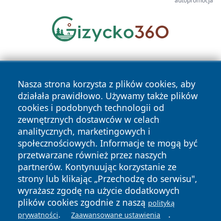
autopromocja
Nasza strona korzysta z plików cookies, aby
działała prawidłowo. Używamy także plików
cookies i podobnych technologii od
zewnętrznych dostawców w celach
Copyright © 2026 wrotachorzowa.pl Wszystkie prawa
analitycznych, marketingowych i
zastrzeżone.
społecznościowych. Informacje te mogą być
przetwarzane również przez naszych
partnerów. Kontynuując korzystanie ze
Polityka
Polityka
News
Autorzy
strony lub klikając „Przechodzę do serwisu",
Prywatności
Cookies
wyrażasz zgodę na użycie dodatkowych
plików cookies zgodnie z naszą
polityką
.
.
prywatności
Zaawansowane ustawienia