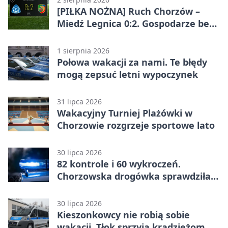
[PIŁKA NOŻNA] Ruch Chorzów –
Miedź Legnica 0:2. Gospodarze bez
punktów w Betclic 1. lidze
1 sierpnia 2026
Połowa wakacji za nami. Te błędy
mogą zepsuć letni wypoczynek
31 lipca 2026
Wakacyjny Turniej Plażówki w
Chorzowie rozgrzeje sportowe lato
30 lipca 2026
82 kontrole i 60 wykroczeń.
Chorzowska drogówka sprawdziła
jednoślady
30 lipca 2026
Kieszonkowcy nie robią sobie
wakacji. Tłok sprzyja kradzieżom