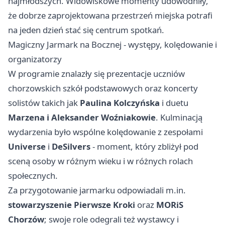
najmłodszych. Widowiskowe momenty udowodniły,
że dobrze zaprojektowana przestrzeń miejska potrafi
na jeden dzień stać się centrum spotkań.
Magiczny Jarmark na Bocznej - występy, kolędowanie i
organizatorzy
W programie znalazły się prezentacje uczniów
chorzowskich szkół podstawowych oraz koncerty
solistów takich jak
Paulina Kolczyńska
i duetu
Marzena i Aleksander Woźniakowie
. Kulminacją
wydarzenia było wspólne kolędowanie z zespołami
Universe
i
DeSilvers
- moment, który zbliżył pod
sceną osoby w różnym wieku i w różnych rolach
społecznych.
Za przygotowanie jarmarku odpowiadali m.in.
stowarzyszenie Pierwsze Kroki
oraz
MORiS
Chorzów
; swoje role odegrali też wystawcy i