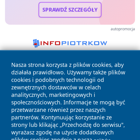
SPRAWDŹ SZCZEGÓŁY
autopromocja
Nasza strona korzysta z plików cookies, aby
działała prawidłowo. Używamy także plików
cookies i podobnych technologii od
zewnętrznych dostawców w celach
analitycznych, marketingowych i
Copyright © 2026 wrotachorzowa.pl Wszystkie prawa
społecznościowych. Informacje te mogą być
zastrzeżone.
przetwarzane również przez naszych
partnerów. Kontynuując korzystanie ze
strony lub klikając „Przechodzę do serwisu",
Polityka
Polityka
News
Autorzy
wyrażasz zgodę na użycie dodatkowych
Prywatności
Cookies
plików cookies zgodnie z naszą