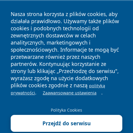
Nasza strona korzysta z plików cookies, aby
działała prawidłowo. Używamy także plików
cookies i podobnych technologii od
zewnętrznych dostawców w celach
analitycznych, marketingowych i
Copyright © 2026 wrotachorzowa.pl Wszystkie prawa
społecznościowych. Informacje te mogą być
zastrzeżone.
przetwarzane również przez naszych
partnerów. Kontynuując korzystanie ze
strony lub klikając „Przechodzę do serwisu",
Polityka
Polityka
News
Autorzy
wyrażasz zgodę na użycie dodatkowych
Prywatności
Cookies
plików cookies zgodnie z naszą
polityką
.
.
prywatności
Zaawansowane ustawienia
Polityka Cookies
Przejdź do serwisu