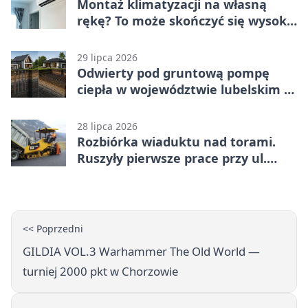
Montaż klimatyzacji na własną
rękę? To może skończyć się wysoką
karą
29 lipca 2026
Odwierty pod gruntową pompę
ciepła w województwie lubelskim -
co trzeba o nich wiedzieć?
28 lipca 2026
Rozbiórka wiaduktu nad torami.
Ruszyły pierwsze prace przy ul.
Nowej
<< Poprzedni
GILDIA VOL.3 Warhammer The Old World —
turniej 2000 pkt w Chorzowie