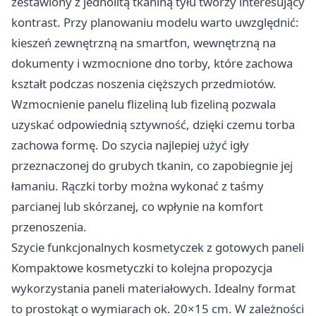
zestawiony z jednolitą tkaniną tyłu tworzy interesujący
kontrast. Przy planowaniu modelu warto uwzględnić:
kieszeń zewnętrzną na smartfon, wewnętrzną na
dokumenty i wzmocnione dno torby, które zachowa
kształt podczas noszenia cięższych przedmiotów.
Wzmocnienie panelu flizeliną lub fizeliną pozwala
uzyskać odpowiednią sztywność, dzięki czemu torba
zachowa formę. Do szycia najlepiej użyć igły
przeznaczonej do grubych tkanin, co zapobiegnie jej
łamaniu. Rączki torby można wykonać z taśmy
parcianej lub skórzanej, co wpłynie na komfort
przenoszenia.
Szycie funkcjonalnych kosmetyczek z gotowych paneli
Kompaktowe kosmetyczki to kolejna propozycja
wykorzystania paneli materiałowych. Idealny format
to prostokąt o wymiarach ok. 20×15 cm. W zależności