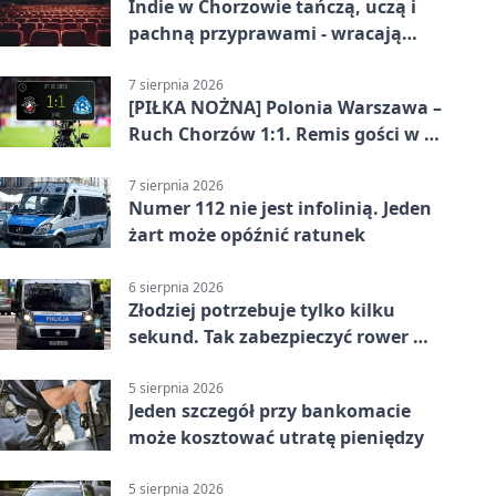
Indie w Chorzowie tańczą, uczą i
pachną przyprawami - wracają
„Indyjskie Opowieści”
7 sierpnia 2026
[PIŁKA NOŻNA] Polonia Warszawa –
Ruch Chorzów 1:1. Remis gości w 3.
kolejce Betclic 1. ligi
7 sierpnia 2026
Numer 112 nie jest infolinią. Jeden
żart może opóźnić ratunek
6 sierpnia 2026
Złodziej potrzebuje tylko kilku
sekund. Tak zabezpieczyć rower w
Chorzowie
5 sierpnia 2026
Jeden szczegół przy bankomacie
może kosztować utratę pieniędzy
5 sierpnia 2026