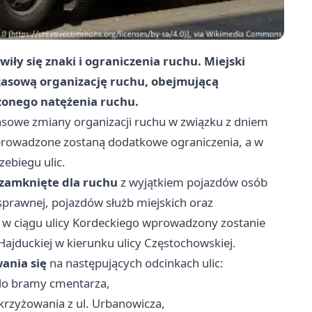
iły się znaki i ograniczenia ruchu. Miejski
zasową organizację ruchu, obejmującą
zonego natężenia ruchu.
zasowe zmiany organizacji ruchu w związku z dniem
prowadzone zostaną dodatkowe ograniczenia, a w
ebiegu ulic.
zamknięte dla ruchu
z wyjątkiem pojazdów osób
sprawnej, pojazdów służb miejskich oraz
w ciągu ulicy Kordeckiego wprowadzony zostanie
ajduckiej w kierunku ulicy Częstochowskiej.
ania się
na następujących odcinkach ulic:
 do bramy cmentarza,
skrzyżowania z ul. Urbanowicza,