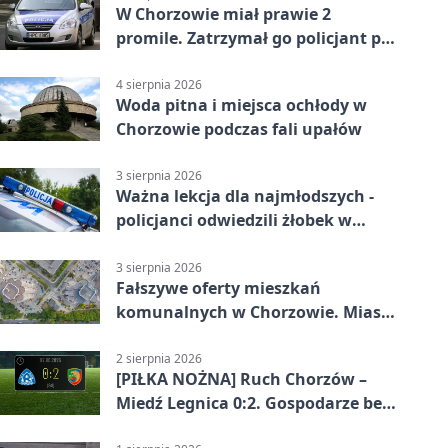
W Chorzowie miał prawie 2
promile. Zatrzymał go policjant po
służbie
4 sierpnia 2026
Woda pitna i miejsca ochłody w
Chorzowie podczas fali upałów
3 sierpnia 2026
Ważna lekcja dla najmłodszych -
policjanci odwiedzili żłobek w
Chorzowie
3 sierpnia 2026
Fałszywe oferty mieszkań
komunalnych w Chorzowie. Miasto
ostrzega
2 sierpnia 2026
[PIŁKA NOŻNA] Ruch Chorzów –
Miedź Legnica 0:2. Gospodarze bez
punktów w Betclic 1. lidze