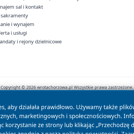
ajem sal i kontakt
, sakramenty
zanie i wynajem
rta i usługi
andaty i rejony dzielnicowe
Copyright © 2026 wrotachorzowa.pl Wszystkie prawa zastrzeżone.
es, aby działała prawidłowo. Używamy także plik
News
Autorzy
Polityka Prywatności
Polityka Cookie
cznych, marketingowych i społecznościowych. Inf
 korzystanie ze strony lub klikając „Przechodzę 
ookies zgodnie z naszą
polityką prywatności
.
Zaaw