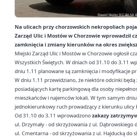
Na ulicach przy chorzowskich nekropoliach pojaw
Zarząd Ulic i Mostów w Chorzowie wprowadził c
zamknięcia i zmiany kierunków na okres zwięks
Miejski Zarząd Ulic i Mostów w Chorzowie ogłosił c
Wszystkich Świętych. W dniach od 31.10 do 3.11 w
dniu 1.11 planowane są zamknięcia i modyfikacje prz
W dniu 1.11 przewidziano, że niektóre odcinki będą
posiadających kartę parkingową dla osoby niepełno
mieszkańców i najemców lokali. W tym samym dniu 
jednokierunkowy ruch prowadzący z kierunku ulicy H
Od 31.10 do 3.11 wprowadzono
zakazy zatrzymyw
ul. Drzymały - od skrzyżowania z ul. Dąbrowskiego
ul. Cmentarna - od skrzyżowania z ul. Hajducką do 