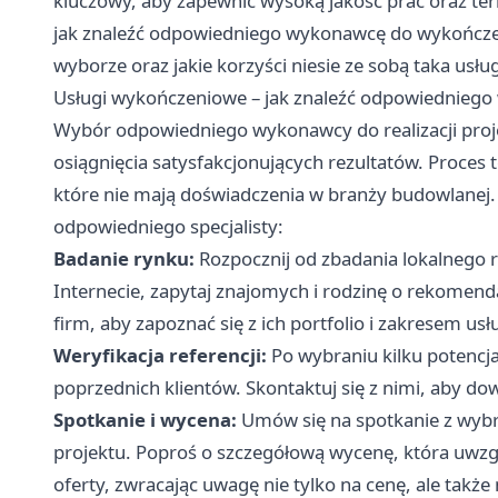
kluczowy, aby zapewnić wysoką jakość prac oraz ter
jak znaleźć odpowiedniego wykonawcę do wykończen
wyborze oraz jakie korzyści niesie ze sobą taka usłu
Usługi wykończeniowe – jak znaleźć odpowiednieg
Wybór odpowiedniego wykonawcy do realizacji proje
osiągnięcia satysfakcjonujących rezultatów. Proces
które nie mają doświadczenia w branży budowlanej.
odpowiedniego specjalisty:
Badanie rynku:
Rozpocznij od zbadania lokalnego 
Internecie, zapytaj znajomych i rodzinę o rekomend
firm, aby zapoznać się z ich portfolio i zakresem usł
Weryfikacja referencji:
Po wybraniu kilku potencj
poprzednich klientów. Skontaktuj się z nimi, aby dow
Spotkanie i wycena:
Umów się na spotkanie z wyb
projektu. Poproś o szczegółową wycenę, która uwzgl
oferty, zwracając uwagę nie tylko na cenę, ale także n