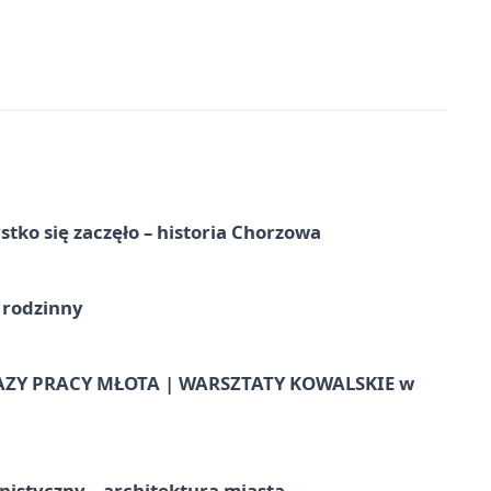
tko się zaczęło – historia Chorzowa
 rodzinny
AZY PRACY MŁOTA | WARSZTATY KOWALSKIE w
istyczny – architektura miasta