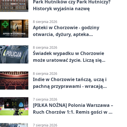
Park Hutników czy Park Hutniczy?
Historyk wyjaśnia nazwę
8 sierpnia 2026
Apteki w Chorzowie - godziny
otwarcia, dyżury, apteka
całodobowa
8 sierpnia 2026
Świadek wypadku w Chorzowie
może uratować życie. Liczą się
sekundy
8 sierpnia 2026
Indie w Chorzowie tańczą, uczą i
pachną przyprawami - wracają
„Indyjskie Opowieści”
7 sierpnia 2026
[PIŁKA NOŻNA] Polonia Warszawa –
Ruch Chorzów 1:1. Remis gości w 3.
kolejce Betclic 1. ligi
7 sierpnia 2026