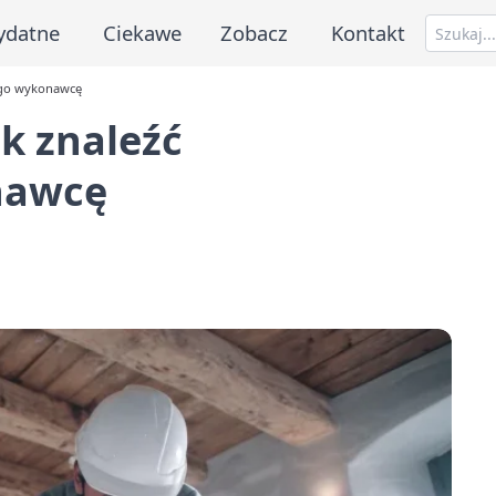
ydatne
Ciekawe
Zobacz
Kontakt
ego wykonawcę
ak znaleźć
nawcę