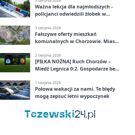
3 sierpnia 2026
Ważna lekcja dla najmłodszych -
policjanci odwiedzili żłobek w
Chorzowie
3 sierpnia 2026
Fałszywe oferty mieszkań
komunalnych w Chorzowie. Miasto
ostrzega
2 sierpnia 2026
[PIŁKA NOŻNA] Ruch Chorzów –
Miedź Legnica 0:2. Gospodarze bez
punktów w Betclic 1. lidze
1 sierpnia 2026
Połowa wakacji za nami. Te błędy
mogą zepsuć letni wypoczynek