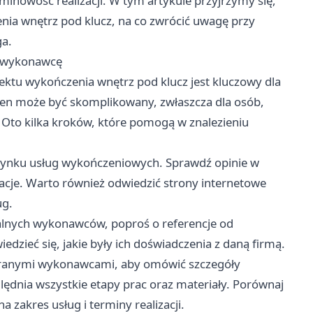
minowość realizacji. W tym artykule przyjrzymy się,
ia wnętrz pod klucz, na co zwrócić uwagę przy
ga.
o wykonawcę
ktu wykończenia wnętrz pod klucz jest kluczowy dla
 ten może być skomplikowany, zwłaszcza dla osób,
 Oto kilka kroków, które pomogą w znalezieniu
rynku usług wykończeniowych. Sprawdź opinie w
acje. Warto również odwiedzić strony internetowe
ug.
alnych wykonawców, poproś o referencje od
iedzieć się, jakie były ich doświadczenia z daną firmą.
ranymi wykonawcami, aby omówić szczegóły
ędnia wszystkie etapy prac oraz materiały. Porównaj
a zakres usług i terminy realizacji.