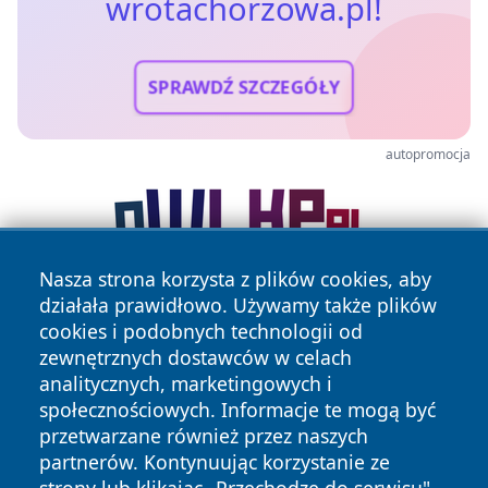
wrotachorzowa.pl!
SPRAWDŹ SZCZEGÓŁY
autopromocja
Nasza strona korzysta z plików cookies, aby
działała prawidłowo. Używamy także plików
cookies i podobnych technologii od
zewnętrznych dostawców w celach
analitycznych, marketingowych i
społecznościowych. Informacje te mogą być
przetwarzane również przez naszych
Copyright © 2026 wrotachorzowa.pl Wszystkie prawa
partnerów. Kontynuując korzystanie ze
zastrzeżone.