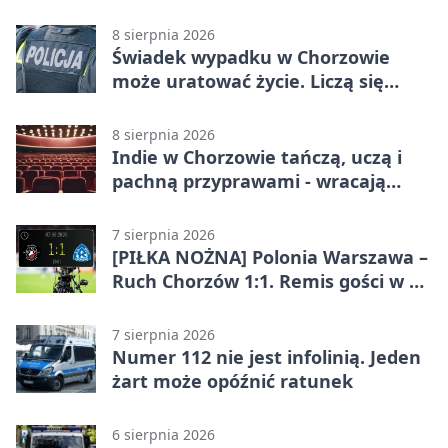
całodobowa
8 sierpnia 2026
Świadek wypadku w Chorzowie
może uratować życie. Liczą się
sekundy
8 sierpnia 2026
Indie w Chorzowie tańczą, uczą i
pachną przyprawami - wracają
„Indyjskie Opowieści”
7 sierpnia 2026
[PIŁKA NOŻNA] Polonia Warszawa –
Ruch Chorzów 1:1. Remis gości w 3.
kolejce Betclic 1. ligi
7 sierpnia 2026
Numer 112 nie jest infolinią. Jeden
żart może opóźnić ratunek
6 sierpnia 2026