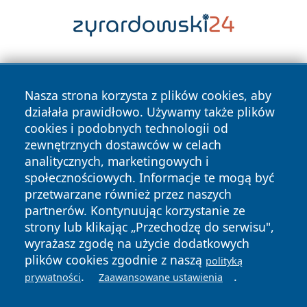
Nasza strona korzysta z plików cookies, aby
działała prawidłowo. Używamy także plików
cookies i podobnych technologii od
zewnętrznych dostawców w celach
Copyright © 2026 wrotachorzowa.pl Wszystkie prawa
analitycznych, marketingowych i
zastrzeżone.
społecznościowych. Informacje te mogą być
przetwarzane również przez naszych
partnerów. Kontynuując korzystanie ze
Polityka
Polityka
News
Autorzy
strony lub klikając „Przechodzę do serwisu",
Prywatności
Cookies
wyrażasz zgodę na użycie dodatkowych
plików cookies zgodnie z naszą
polityką
.
.
prywatności
Zaawansowane ustawienia