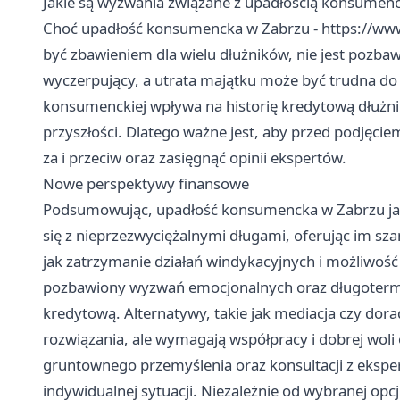
Jakie są wyzwania związane z upadłością konsumen
Choć upadłość konsumencka w Zabrzu -
https://ww
być zbawieniem dla wielu dłużników, nie jest pozb
wyczerpujący, a utrata majątku może być trudna do
konsumenckiej wpływa na historię kredytową dłużni
przyszłości. Dlatego ważne jest, aby przed podjęcie
za i przeciw oraz zasięgnąć opinii ekspertów.
Nowe perspektywy finansowe
Podsumowując, upadłość konsumencka w Zabrzu jawi 
się z nieprzezwyciężalnymi długami, oferując im sza
jak zatrzymanie działań windykacyjnych i możliwość 
pozbawiony wyzwań emocjonalnych oraz długotermi
kredytową. Alternatywy, takie jak mediacja czy do
rozwiązania, ale wymagają współpracy i dobrej wol
gruntownego przemyślenia oraz konsultacji z eksper
indywidualnej sytuacji. Niezależnie od wybranej opc