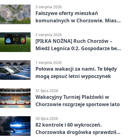
3 sierpnia 2026
Fałszywe oferty mieszkań
komunalnych w Chorzowie. Miasto
ostrzega
2 sierpnia 2026
[PIŁKA NOŻNA] Ruch Chorzów –
Miedź Legnica 0:2. Gospodarze bez
punktów w Betclic 1. lidze
1 sierpnia 2026
Połowa wakacji za nami. Te błędy
mogą zepsuć letni wypoczynek
31 lipca 2026
Wakacyjny Turniej Plażówki w
Chorzowie rozgrzeje sportowe lato
30 lipca 2026
82 kontrole i 60 wykroczeń.
Chorzowska drogówka sprawdziła