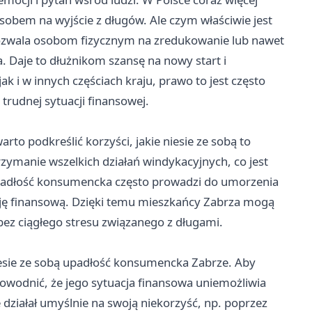
obem na wyjście z długów. Ale czym właściwie jest
ozwala osobom fizycznym na zredukowanie lub nawet
. Daje to dłużnikom szansę na nowy start i
k i w innych częściach kraju, prawo to jest często
 trudnej sytuacji finansowej.
o podkreślić korzyści, jakie niesie ze sobą to
zymanie wszelkich działań windykacyjnych, co jest
adłość konsumencka często prowadzi do umorzenia
zację finansową. Dzięki temu mieszkańcy Zabrza mogą
 bez ciągłego stresu związanego z długami.
iesie ze sobą upadłość konsumencka Zabrze. Aby
dowodnić, że jego sytuacja finansowa uniemożliwia
 działał umyślnie na swoją niekorzyść, np. poprzez