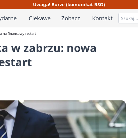
Uwaga! Burze (komunikat RSO)
ydatne
Ciekawe
Zobacz
Kontakt
 na finansowy restart
a w zabrzu: nowa
estart