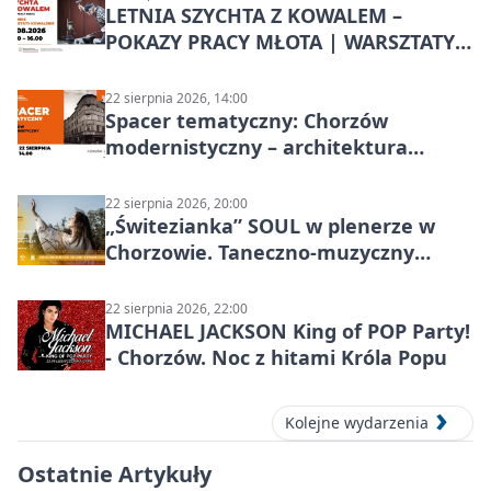
LETNIA SZYCHTA Z KOWALEM –
POKAZY PRACY MŁOTA | WARSZTATY
KOWALSKIE w Chorzowie
22 sierpnia 2026, 14:00
Spacer tematyczny: Chorzów
modernistyczny – architektura
miasta
22 sierpnia 2026, 20:00
„Świtezianka” SOUL w plenerze w
Chorzowie. Taneczno-muzyczny
spektakl przy SP 25
22 sierpnia 2026, 22:00
MICHAEL JACKSON King of POP Party!
- Chorzów. Noc z hitami Króla Popu
Kolejne wydarzenia
Ostatnie Artykuły