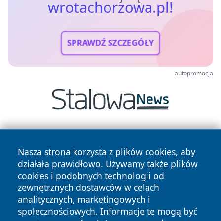
wrotachorzowa.pl!
SPRAWDŹ SZCZEGÓŁY
autopromocja
Nasza strona korzysta z plików cookies, aby
działała prawidłowo. Używamy także plików
cookies i podobnych technologii od
zewnętrznych dostawców w celach
Copyright © 2026 wrotachorzowa.pl Wszystkie prawa
analitycznych, marketingowych i
zastrzeżone.
społecznościowych. Informacje te mogą być