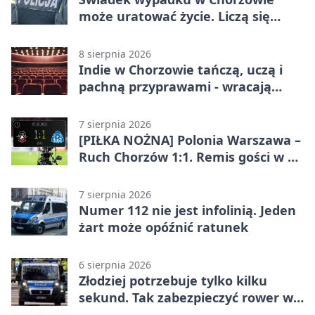
może uratować życie. Liczą się
sekundy
8 sierpnia 2026
Indie w Chorzowie tańczą, uczą i
pachną przyprawami - wracają
„Indyjskie Opowieści”
7 sierpnia 2026
[PIŁKA NOŻNA] Polonia Warszawa –
Ruch Chorzów 1:1. Remis gości w 3.
kolejce Betclic 1. ligi
7 sierpnia 2026
Numer 112 nie jest infolinią. Jeden
żart może opóźnić ratunek
6 sierpnia 2026
Złodziej potrzebuje tylko kilku
sekund. Tak zabezpieczyć rower w
Chorzowie