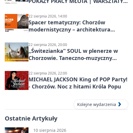
POKAZY PRACY MŁOTA | WARSZTATY
KOWALSKIE w Chorzowie
22 sierpnia 2026, 14:00
Spacer tematyczny: Chorzów
modernistyczny – architektura
miasta
22 sierpnia 2026, 20:00
„Świtezianka” SOUL w plenerze w
Chorzowie. Taneczno-muzyczny
spektakl przy SP 25
22 sierpnia 2026, 22:00
MICHAEL JACKSON King of POP Party!
- Chorzów. Noc z hitami Króla Popu
Kolejne wydarzenia
Ostatnie Artykuły
10 sierpnia 2026