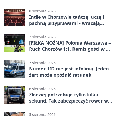
sekundy
8 sierpnia 2026
Indie w Chorzowie tańczą, uczą i
pachną przyprawami - wracają
„Indyjskie Opowieści”
7 sierpnia 2026
[PIŁKA NOŻNA] Polonia Warszawa –
Ruch Chorzów 1:1. Remis gości w 3.
kolejce Betclic 1. ligi
7 sierpnia 2026
Numer 112 nie jest infolinią. Jeden
żart może opóźnić ratunek
6 sierpnia 2026
Złodziej potrzebuje tylko kilku
sekund. Tak zabezpieczyć rower w
Chorzowie
5 sierpnia 2026