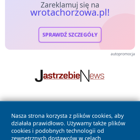
Zareklamuj się na
wrotachorzowa.pl!
SPRAWDŹ SZCZEGÓŁY
autopromocja
Nasza strona korzysta z plików cookies, aby
działała prawidłowo. Używamy także plików
cookies i podobnych technologii od
zewnętrznych dostawców w celach