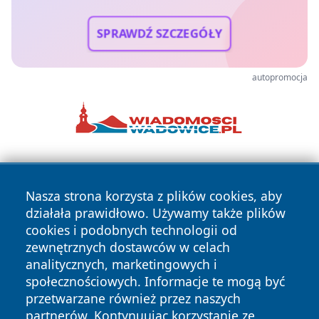
SPRAWDŹ SZCZEGÓŁY
autopromocja
Nasza strona korzysta z plików cookies, aby
działała prawidłowo. Używamy także plików
cookies i podobnych technologii od
zewnętrznych dostawców w celach
Copyright © 2026 wrotachorzowa.pl Wszystkie prawa
analitycznych, marketingowych i
zastrzeżone.
społecznościowych. Informacje te mogą być
przetwarzane również przez naszych
partnerów. Kontynuując korzystanie ze
Polityka
Polityka