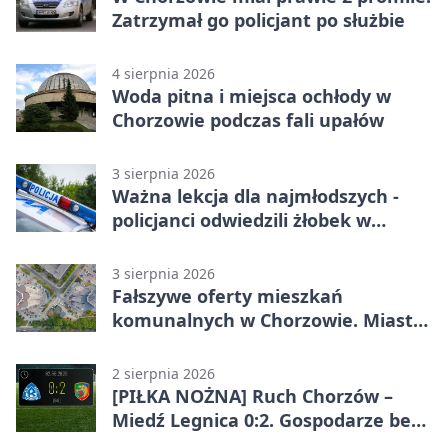
Zatrzymał go policjant po służbie
4 sierpnia 2026
Woda pitna i miejsca ochłody w
Chorzowie podczas fali upałów
3 sierpnia 2026
Ważna lekcja dla najmłodszych -
policjanci odwiedzili żłobek w
Chorzowie
3 sierpnia 2026
Fałszywe oferty mieszkań
komunalnych w Chorzowie. Miasto
ostrzega
2 sierpnia 2026
[PIŁKA NOŻNA] Ruch Chorzów –
Miedź Legnica 0:2. Gospodarze bez
punktów w Betclic 1. lidze