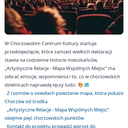
W Chorzowskim Centrum Kultury startuje
przedsięwzięcie, które zamiast wielkich deklaracji
stawia na codzienne historie mieszkańców.
„Artystyczne Relacje - Mapa Wspólnych Miejsc” ma
zebrać emocje, wspomnienia i to, co w chorzowskich
dzielnicach naprawdę łączy ludzi. 🎨🗺️
Z rozmów o osiedlach powstanie mapa, która pokaże
Chorzów od środka
„Artystyczne Relacje - Mapa Wspólnych Miejsc”
obejmie pięć chorzowskich punktów
Kontakt do projektu prowadzi wprost do