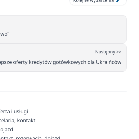
Kolejne wydarzenia
two”
Następny >>
epsze oferty kredytów gotówkowych dla Ukraińców
rta i usługi
celaria, kontakt
dojazd
ntakt, rezerwacja, dojazd