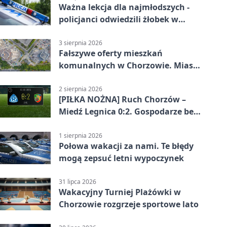
Ważna lekcja dla najmłodszych -
policjanci odwiedzili żłobek w
Chorzowie
3 sierpnia 2026
Fałszywe oferty mieszkań
komunalnych w Chorzowie. Miasto
ostrzega
2 sierpnia 2026
[PIŁKA NOŻNA] Ruch Chorzów –
Miedź Legnica 0:2. Gospodarze bez
punktów w Betclic 1. lidze
1 sierpnia 2026
Połowa wakacji za nami. Te błędy
mogą zepsuć letni wypoczynek
31 lipca 2026
Wakacyjny Turniej Plażówki w
Chorzowie rozgrzeje sportowe lato