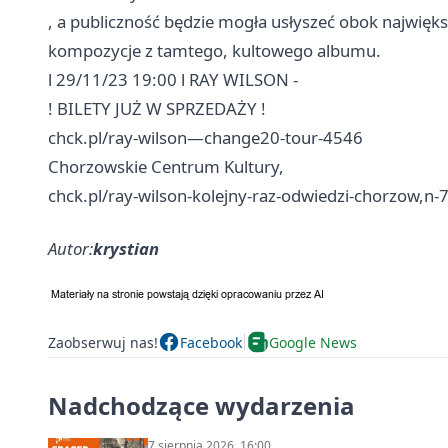
, a publiczność będzie mogła usłyszeć obok najwięks
kompozycje z tamtego, kultowego albumu.
l 29/11/23 19:00 l RAY WILSON -
! BILETY JUŻ W SPRZEDAŻY !
chck.pl/ray-wilson—change20-tour-4546
Chorzowskie Centrum Kultury,
chck.pl/ray-wilson-kolejny-raz-odwiedzi-chorzow,n-
Autor:
krystian
Zaobserwuj nas!
Facebook
Google News
Nadchodzące wydarzenia
7 sierpnia 2026, 16:00