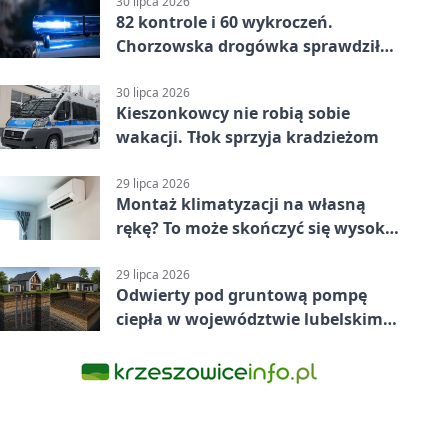
30 lipca 2026
82 kontrole i 60 wykroczeń.
Chorzowska drogówka sprawdziła
jednoślady
30 lipca 2026
Kieszonkowcy nie robią sobie
wakacji. Tłok sprzyja kradzieżom
29 lipca 2026
Montaż klimatyzacji na własną
rękę? To może skończyć się wysoką
karą
29 lipca 2026
Odwierty pod gruntową pompę
ciepła w województwie lubelskim -
co trzeba o nich wiedzieć?