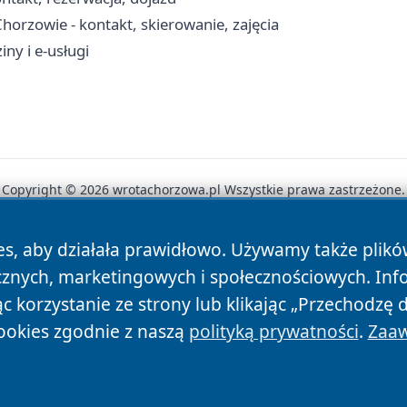
orzowie - kontakt, skierowanie, zajęcia
ny i e-usługi
Copyright © 2026 wrotachorzowa.pl Wszystkie prawa zastrzeżone.
es, aby działała prawidłowo. Używamy także plik
News
Autorzy
Polityka Prywatności
Polityka Cookie
cznych, marketingowych i społecznościowych. Inf
 korzystanie ze strony lub klikając „Przechodzę 
ookies zgodnie z naszą
polityką prywatności
.
Zaaw