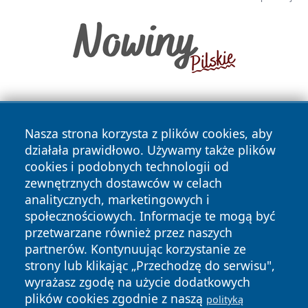
Nasza strona korzysta z plików cookies, aby
działała prawidłowo. Używamy także plików
cookies i podobnych technologii od
zewnętrznych dostawców w celach
Copyright © 2026 wrotachorzowa.pl Wszystkie prawa
analitycznych, marketingowych i
zastrzeżone.
społecznościowych. Informacje te mogą być
przetwarzane również przez naszych
partnerów. Kontynuując korzystanie ze
Polityka
Polityka
News
Autorzy
strony lub klikając „Przechodzę do serwisu",
Prywatności
Cookies
wyrażasz zgodę na użycie dodatkowych
plików cookies zgodnie z naszą
polityką