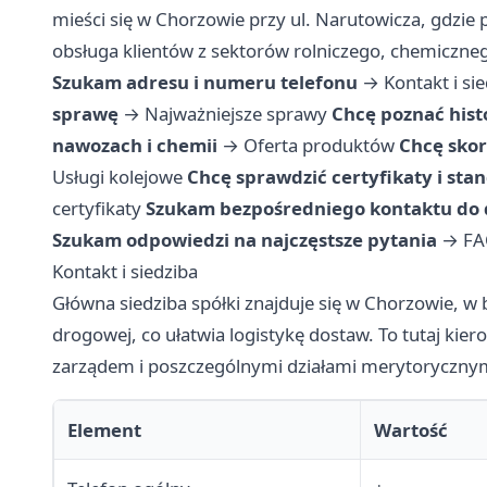
mieści się w Chorzowie przy ul. Narutowicza, gdzie
obsługa klientów z sektorów rolniczego, chemiczne
Szukam adresu i numeru telefonu
→
Kontakt i si
sprawę
→
Najważniejsze sprawy
Chcę poznać histo
nawozach i chemii
→
Oferta produktów
Chcę skor
Usługi kolejowe
Chcę sprawdzić certyfikaty i sta
certyfikaty
Szukam bezpośredniego kontaktu do 
Szukam odpowiedzi na najczęstsze pytania
→
FA
Kontakt i siedziba
Główna siedziba spółki znajduje się w Chorzowie, w 
drogowej, co ułatwia logistykę dostaw. To tutaj kie
zarządem i poszczególnymi działami merytoryczny
Element
Wartość