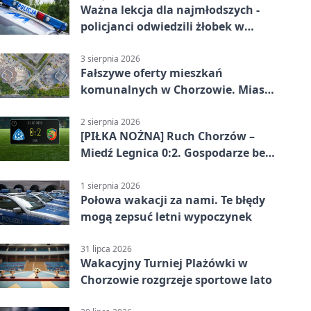
Ważna lekcja dla najmłodszych -
policjanci odwiedzili żłobek w
Chorzowie
3 sierpnia 2026
Fałszywe oferty mieszkań
komunalnych w Chorzowie. Miasto
ostrzega
2 sierpnia 2026
[PIŁKA NOŻNA] Ruch Chorzów –
Miedź Legnica 0:2. Gospodarze bez
punktów w Betclic 1. lidze
1 sierpnia 2026
Połowa wakacji za nami. Te błędy
mogą zepsuć letni wypoczynek
31 lipca 2026
Wakacyjny Turniej Plażówki w
Chorzowie rozgrzeje sportowe lato