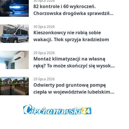
30 lipca 2026
82 kontrole i 60 wykroczeń.
Chorzowska drogówka sprawdziła
jednoślady
30 lipca 2026
Kieszonkowcy nie robią sobie
wakacji. Tłok sprzyja kradzieżom
29 lipca 2026
Montaż klimatyzacji na własną
rękę? To może skończyć się wysoką
karą
29 lipca 2026
Odwierty pod gruntową pompę
ciepła w województwie lubelskim -
co trzeba o nich wiedzieć?