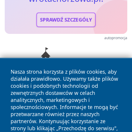
SPRAWDŹ SZCZEGÓŁY
autopromocja
Nasza strona korzysta z plików cookies, aby
działała prawidłowo. Używamy także plików
cookies i podobnych technologii od
zewnętrznych dostawców w celach
analitycznych, marketingowych i
społecznościowych. Informacje te mogą być
przetwarzane również przez naszych
Copyright © 2026 wrotachorzowa.pl Wszystkie prawa
partnerów. Kontynuując korzystanie ze
zastrzeżone.
strony lub klikając „Przechodzę do serwisu",