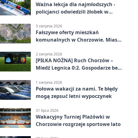
Ważna lekcja dla najmłodszych -
policjanci odwiedzili żłobek w
Chorzowie
3 sierpnia 2026
Fałszywe oferty mieszkań
komunalnych w Chorzowie. Miasto
ostrzega
2 sierpnia 2026
[PIŁKA NOŻNA] Ruch Chorzów –
Miedź Legnica 0:2. Gospodarze bez
punktów w Betclic 1. lidze
1 sierpnia 2026
Połowa wakacji za nami. Te błędy
mogą zepsuć letni wypoczynek
31 lipca 2026
Wakacyjny Turniej Plażówki w
Chorzowie rozgrzeje sportowe lato