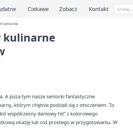
ydatne
Ciekawe
Zobacz
Kontakt
ch seniorów
 kulinarne
w
ia. A poza tym nasze seniorki fantastyczne
inarny, którym chętnie podzieli się z otoczeniem. To
jakiś współczesny daniowy hit” z kolorowego
ątkową okazję lub coś prostego w przygotowaniu. W