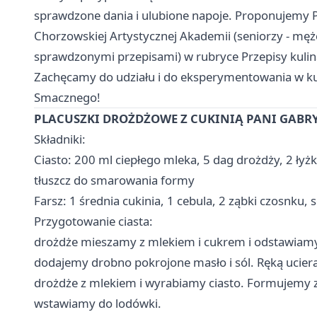
sprawdzone dania i ulubione napoje. Proponujemy P
Chorzowskiej Artystycznej Akademii (seniorzy - męż
sprawdzonymi przepisami) w rubryce Przepisy kuli
Zachęcamy do udziału i do eksperymentowania w ku
Smacznego!
PLACUSZKI DROŻDŻOWE Z CUKINIĄ PANI GABRY
Składniki:
Ciasto: 200 ml ciepłego mleka, 5 dag drożdży, 2 łyżk
tłuszcz do smarowania formy
Farsz: 1 średnia cukinia, 1 cebula, 2 ząbki czosnku, 
Przygotowanie ciasta:
drożdże mieszamy z mlekiem i cukrem i odstawiamy
dodajemy drobno pokrojone masło i sól. Ręką ucie
drożdże z mlekiem i wyrabiamy ciasto. Formujemy z 
wstawiamy do lodówki.