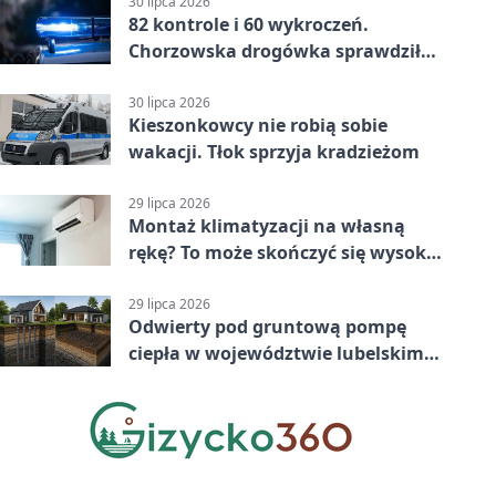
30 lipca 2026
82 kontrole i 60 wykroczeń.
Chorzowska drogówka sprawdziła
jednoślady
30 lipca 2026
Kieszonkowcy nie robią sobie
wakacji. Tłok sprzyja kradzieżom
29 lipca 2026
Montaż klimatyzacji na własną
rękę? To może skończyć się wysoką
karą
29 lipca 2026
Odwierty pod gruntową pompę
ciepła w województwie lubelskim -
co trzeba o nich wiedzieć?