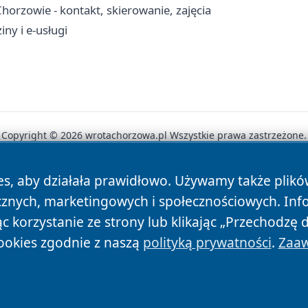
orzowie - kontakt, skierowanie, zajęcia
ny i e-usługi
Copyright © 2026 wrotachorzowa.pl Wszystkie prawa zastrzeżone.
es, aby działała prawidłowo. Używamy także plik
News
Autorzy
Polityka Prywatności
Polityka Cookie
cznych, marketingowych i społecznościowych. Inf
 korzystanie ze strony lub klikając „Przechodzę 
ookies zgodnie z naszą
polityką prywatności
.
Zaaw