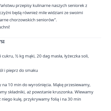
aństwu przepisy kulinarne naszych seniorek z
czyźni będą również mile widziani ze swoimi
narne chorzowskich seniorów”.
chni!
SI
i cukru, ½ kg mąki, 20 dag masła, łyżeczka soli,
sól i pieprz do smaku
 na 10 min do wyrośnięcia. Mąkę przesiewamy,
ramy składniki, aż powstanie kruszonka. Wlewamy
niego kulę, przykrywamy folią i na 30 min