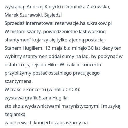
wystąpią: Andrzej Korycki i Dominika Żukowska,
Marek Szurawski, Sąsiedzi
Sprzedaż internetowa: rezerwacje.hals.krakow.pl
W historii szanty, powiedzeniethe last working
shantymen” kojarzy się tylko z jedną postacią -
Stanem Hugillem. 13 maja b.r. minęło 30 lat kiedy ten
wybitny szantymen oddał cumy na ląd, by popłynąć w
ostatni rejs, rejs do Hilo…W trakcie koncertu
przybliżymy postać ostatniego pracującego
szantymena.
W trakcie koncertu (w hollu ChCK):
wystawa grafik Stana Hugilla
stoisko z wydawnictwami marynistycznymi i muzyką
żeglarską
w przerwach koncertu zapraszamy na: