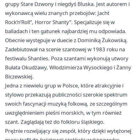
grupy Stare Dzwony i niegdyś Bluska. Jest autorem i
wykonawcą wielu znanych przebojów: Jacht
Rock’n’Roll”, Horror Shanty”. Specjalizuje się w
balladach i ten gatunek najbardziej mu odpowiada.
Obecnie występuje w duecie z Dominiką Żukowską.
Zadebiutował na scenie szantowej w 1983 roku na
festiwalu Shanties. Poza szantami wykonują utwory
Bułata Okudżawy, Włodzimierza Wysockiego i Żanny
Biczewskiej.
Jedna z niewielu grup w Polsce, które atrakcyjnie i
stylowo przekazują publiczności szerokie spektrum
swoich fascynacji muzyką folkową, ze szczególnym
uwzględnieniem pieśni morskich, w tym również
szant. Zaglądają też do folkloru śląskiego.
Prężnie rozwijający się zespół, który dzięki wytężonej
pracy trafił do światowej czołówki wykonawców