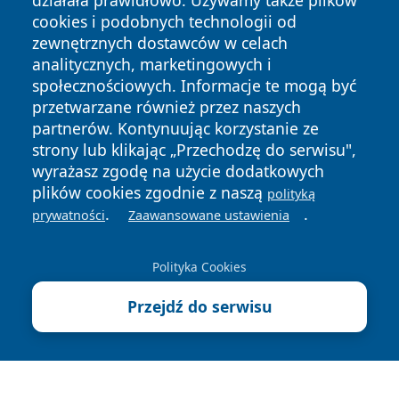
działała prawidłowo. Używamy także plików
cookies i podobnych technologii od
zewnętrznych dostawców w celach
analitycznych, marketingowych i
społecznościowych. Informacje te mogą być
Copyright © 2026 wrotachorzowa.pl Wszystkie prawa
przetwarzane również przez naszych
zastrzeżone.
partnerów. Kontynuując korzystanie ze
strony lub klikając „Przechodzę do serwisu",
wyrażasz zgodę na użycie dodatkowych
Polityka
Polityka
News
Autorzy
plików cookies zgodnie z naszą
polityką
Prywatności
Cookies
.
.
prywatności
Zaawansowane ustawienia
Polityka Cookies
Przejdź do serwisu