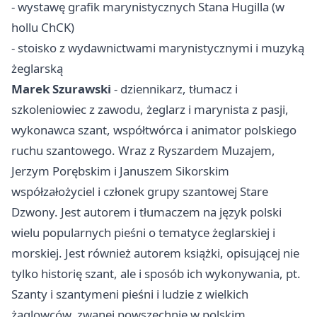
- wystawę grafik marynistycznych Stana Hugilla (w
hollu ChCK)
- stoisko z wydawnictwami marynistycznymi i muzyką
żeglarską
Marek Szurawski
- dziennikarz, tłumacz i
szkoleniowiec z zawodu, żeglarz i marynista z pasji,
wykonawca szant, współtwórca i animator polskiego
ruchu szantowego. Wraz z Ryszardem Muzajem,
Jerzym Porębskim i Januszem Sikorskim
współzałożyciel i członek grupy szantowej Stare
Dzwony. Jest autorem i tłumaczem na język polski
wielu popularnych pieśni o tematyce żeglarskiej i
morskiej. Jest również autorem książki, opisującej nie
tylko historię szant, ale i sposób ich wykonywania, pt.
Szanty i szantymeni pieśni i ludzie z wielkich
żaglowców, zwanej powszechnie w polskim