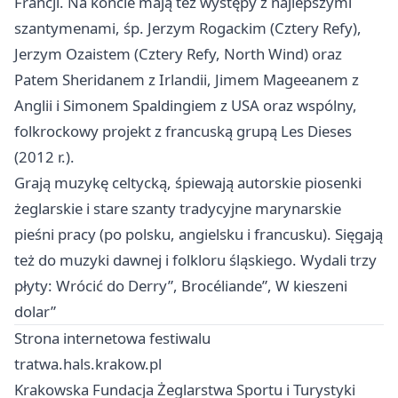
Francji. Na koncie mają też występy z najlepszymi
szantymenami, śp. Jerzym Rogackim (Cztery Refy),
Jerzym Ozaistem (Cztery Refy, North Wind) oraz
Patem Sheridanem z Irlandii, Jimem Mageeanem z
Anglii i Simonem Spaldingiem z USA oraz wspólny,
folkrockowy projekt z francuską grupą Les Dieses
(2012 r.).
Grają muzykę celtycką, śpiewają autorskie piosenki
żeglarskie i stare szanty tradycyjne marynarskie
pieśni pracy (po polsku, angielsku i francusku). Sięgają
też do muzyki dawnej i folkloru śląskiego. Wydali trzy
płyty: Wrócić do Derry”, Brocéliande”, W kieszeni
dolar”
Strona internetowa festiwalu
tratwa.hals.krakow.pl
Krakowska Fundacja Żeglarstwa Sportu i Turystyki